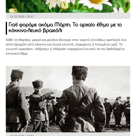
01.03.2026 | 09:47
Γιατί φοράμε ακόμα Μάρτη; Το αρχαίο έθιμο με το
κόκκινο-λευκό βραχιόλι
Κάθε 1η Μαρτίου, μικροί και μεγάλοι δένουμε στον καρπό (συνήθως αριστερό) ένα
απλό βραχιόλι από κόκκινη και λευκή κλωστή, στριμμένες ή πλεγμένες μαζί. Το
γνωστό «μαρτάκι», «Μάρτης» ή «Μαρτιά» παραμένει ένα από τα πιο διαδεδομένα
ελληνικά έθιμα.