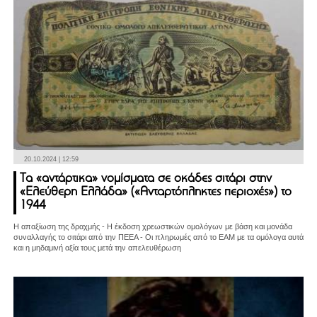
20.10.2024 | 12:59
Τα «αντάρτικα» νομίσματα σε οκάδες σιτάρι στην
«Ελεύθερη Ελλάδα» («Ανταρτόπληκτες περιοχές») το
1944
Η απαξίωση της δραχμής - Η έκδοση χρεωστικών ομολόγων με βάση και μονάδα
συναλλαγής το σιτάρι από την ΠΕΕΑ - Οι πληρωμές από το ΕΑΜ με τα ομόλογα αυτά
και η μηδαμινή αξία τους μετά την απελευθέρωση