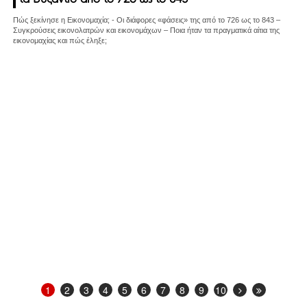
Πώς ξεκίνησε η Εικονομαχία; - Οι διάφορες «φάσεις» της από το 726 ως το 843 –
Συγκρούσεις εικονολατρών και εικονομάχων – Ποια ήταν τα πραγματικά αίτια της
εικονομαχίας και πώς έληξε;
1
2
3
4
5
6
7
8
9
10