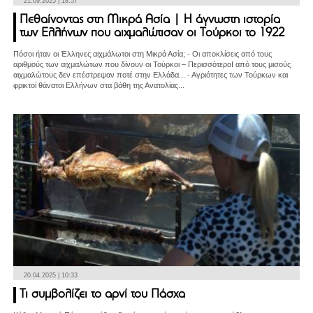
21.09.2025 | 18:57
Πεθαίνοντας στη Μικρά Ασία | Η άγνωστη ιστορία
των Ελλήνων που αιχμαλώτισαν οι Τούρκοι το 1922
Πόσοι ήταν οι Έλληνες αιχμάλωτοι στη Μικρά Ασία; - Οι αποκλίσεις από τους
αριθμούς των αιχμαλώτων που δίνουν οι Τούρκοι – ΠερισσότεροΙ από τους μισούς
αιχμαλώτους δεν επέστρεψαν ποτέ στην Ελλάδα... - Αγριότητες των Τούρκων και
φρικτοί θάνατοι Ελλήνων στα βάθη της Ανατολίας...
20.04.2025 | 10:33
Τι συμβολίζει το αρνί του Πάσχα