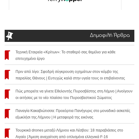
Δημοφιλή Άρθρα
Τεχνική Εταιρεία «Κρίτων»: Το σταθερό σας θεμέλιο για κάθε
επιτυχημένο έργο
Πριν από λίγο: Σφοδρή σύγκρουση οχημάτων στον κόμβο της
παραλίας Θάνους | Ευτυχώς καλά στην υγεία τους οι επιβαίνοντες
Πώς μπορείτε να γίνετε Εθελοντής Πυροσβέστης στη Λήμνο | Ανοίγουν
οι αιτήσεις με το νέο πλαίσιο του Πυροσβεστικού Σώματος
Παναγία Κακαβιώτισσα: Προεόρτια Πανήγυρις στο μοναδικό ασκεπές
εξωκλήσι της Λήμνου | Η μεταφορά της εικόνας
Τουρκικά drones μεταξύ Λήμνου και Λέσβου: 18 παραβιάσεις στο
Αιγαίο | Άμεση αναχαίτιση από οπλισμένα ελληνικά F-16