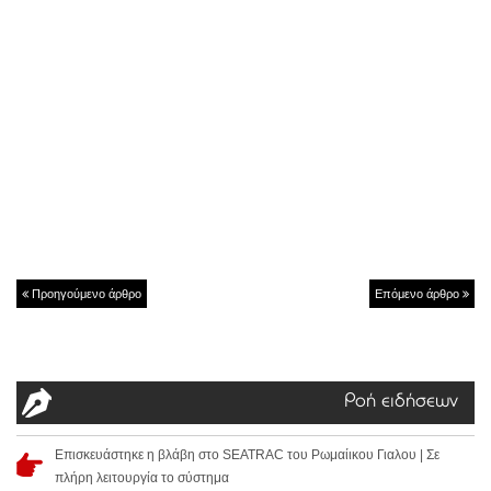
Προηγούμενο άρθρο
Επόμενο άρθρο
Ροή ειδήσεων
Επισκευάστηκε η βλάβη στο SEATRAC του Ρωμαίικου Γιαλου | Σε
πλήρη λειτουργία το σύστημα