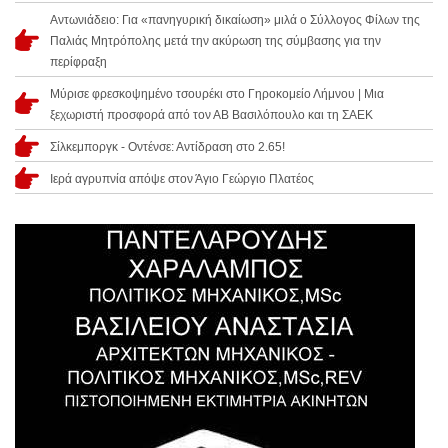
Αντωνιάδειο: Για «πανηγυρική δικαίωση» μιλά ο Σύλλογος Φίλων της
Παλιάς Μητρόπολης μετά την ακύρωση της σύμβασης για την
περίφραξη
Μύρισε φρεσκοψημένο τσουρέκι στο Γηροκομείο Λήμνου | Μια
ξεχωριστή προσφορά από τον ΑΒ Βασιλόπουλο και τη ΣΑΕΚ
Σίλκεμποργκ - Οντένσε: Αντίδραση στο 2.65!
Ιερά αγρυπνία απόψε στον Άγιο Γεώργιο Πλατέος