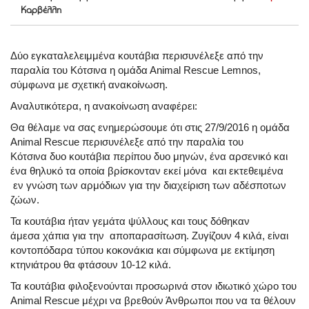
Καρβέλλη
Δύο εγκαταλελειμμένα κουτάβια περισυνέλεξε από την
παραλία του Κότσινα η ομάδα Αnimal Rescue Lemnos,
σύμφωνα με σχετική ανακοίνωση.
Αναλυτικότερα, η ανακοίνωση αναφέρει:
Θα θέλαμε να σας ενημερώσουμε ότι στις 27/9/2016 η ομάδα
Αnimal Rescue περισυνέλεξε από την παραλία του
Κότσινα δυο κουτάβια περίπου δυο μηνών, ένα αρσενικό και
ένα θηλυκό τα οποία βρίσκονταν εκεί μόνα και εκτεθειμένα
εν γνώση των αρμόδιων για την διαχείριση των αδέσποτων
ζώων.
Τα κουτάβια ήταν γεμάτα ψύλλους και τους δόθηκαν
άμεσα χάπια για την αποπαρασίτωση. Ζυγίζουν 4 κιλά, είναι
κοντοπόδαρα τύπου κοκονάκια και σύμφωνα με εκτίμηση
κτηνιάτρου θα φτάσουν 10-12 κιλά.
Τα κουτάβια φιλοξενούνται προσωρινά στον ιδιωτικό χώρο του
Αnimal Rescue μέχρι να βρεθούν Άνθρωποι που να τα θέλουν