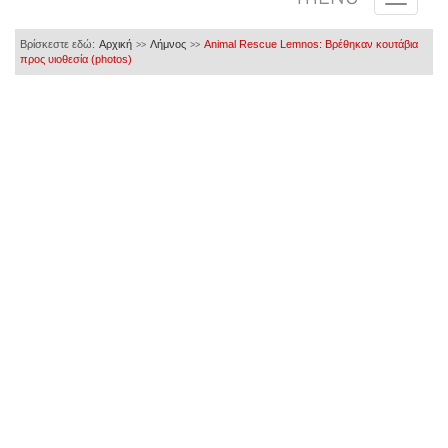
Βρίσκεστε εδώ:
Αρχική
Λήμνος
Αnimal Rescue Lemnos: Βρέθηκαν κουτάβια
>>
>>
προς υιοθεσία (photos)