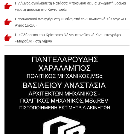
Η Λήμνος αγκάλιασε τη Νατάσσα Μποφίλιου σε μια ξεχωριστή βραδιά
γεμάτη μουσική στο Κοντοπούλι
Παραδοσιακό πανηγύρι στη Φυσίνη από τον Πολιτιστικό Σύλλογο «Ο
Άγιος Σώζων»
Η «Οδύσσεια» του Κρίστοφερ Νόλαν στον Θερινό Κινηματογράφο
«Μαρούλα» στη Λήμνο