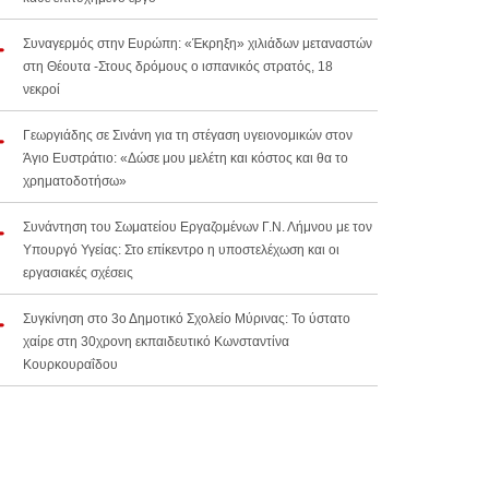
Συναγερμός στην Ευρώπη: «Έκρηξη» χιλιάδων μεταναστών
στη Θέουτα -Στους δρόμους ο ισπανικός στρατός, 18
νεκροί
Γεωργιάδης σε Σινάνη για τη στέγαση υγειονομικών στον
Άγιο Ευστράτιο: «Δώσε μου μελέτη και κόστος και θα το
χρηματοδοτήσω»
Συνάντηση του Σωματείου Εργαζομένων Γ.Ν. Λήμνου με τον
Υπουργό Υγείας: Στο επίκεντρο η υποστελέχωση και οι
εργασιακές σχέσεις
Συγκίνηση στο 3ο Δημοτικό Σχολείο Μύρινας: Το ύστατο
χαίρε στη 30χρονη εκπαιδευτικό Κωνσταντίνα
Κουρκουραΐδου