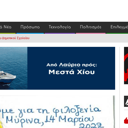
ά Νέα
Πρόσωπα
Τεχνολογία
Πολιτισμός
Επιλεγμ
υ Δημοτικού Σχολείου