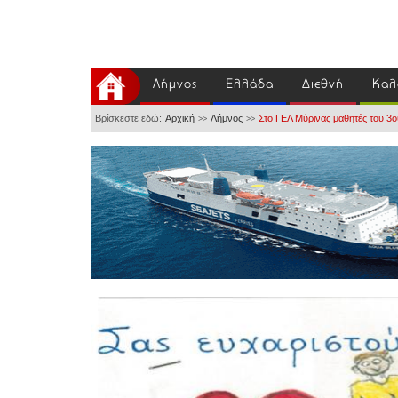
Λήμνος
Ελλάδα
Διεθνή
Καλ
Βρίσκεστε εδώ:
Αρχική
Λήμνος
Στο ΓΕΛ Μύρινας μαθητές του 3ο
>>
>>