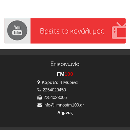
Επικοινωνία
FM
100
Καρατζά 4 Μύρινα
2254023450
2254023005
info@limnosfm100.gr
Λήμνος