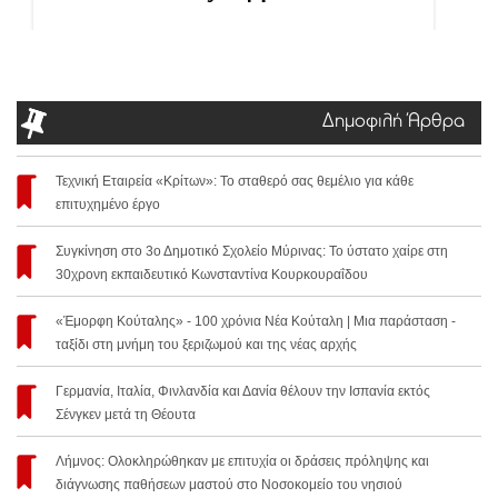
Δημοφιλή Άρθρα
Τεχνική Εταιρεία «Κρίτων»: Το σταθερό σας θεμέλιο για κάθε
επιτυχημένο έργο
Συγκίνηση στο 3ο Δημοτικό Σχολείο Μύρινας: Το ύστατο χαίρε στη
30χρονη εκπαιδευτικό Κωνσταντίνα Κουρκουραΐδου
«Έμορφη Κούταλης» - 100 χρόνια Νέα Κούταλη | Μια παράσταση -
ταξίδι στη μνήμη του ξεριζωμού και της νέας αρχής
Γερμανία, Ιταλία, Φινλανδία και Δανία θέλουν την Ισπανία εκτός
Σένγκεν μετά τη Θέουτα
Λήμνος: Ολοκληρώθηκαν με επιτυχία οι δράσεις πρόληψης και
διάγνωσης παθήσεων μαστού στο Νοσοκομείο του νησιού