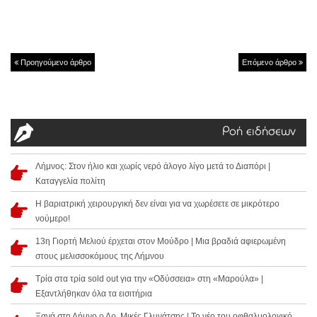
Προηγούμενο άρθρο
Επόμενο άρθρο
Ροή ειδήσεων
Λήμνος: Στον ήλιο και χωρίς νερό άλογο λίγο μετά το Διαπόρι |
Καταγγελία πολίτη
Η βαριατρική χειρουργική δεν είναι για να χωρέσετε σε μικρότερο
νούμερο!
13η Γιορτή Μελιού έρχεται στον Μούδρο | Μια βραδιά αφιερωμένη
στους μελισσοκόμους της Λήμνου
Τρία στα τρία sold out για την «Οδύσσεια» στη «Μαρούλα» |
Εξαντλήθηκαν όλα τα εισιτήρια
Ξανά στη Λήμνο ο Δρ. Μικές Γλυνάτσης | Το νέο του οφθαλμολογικό