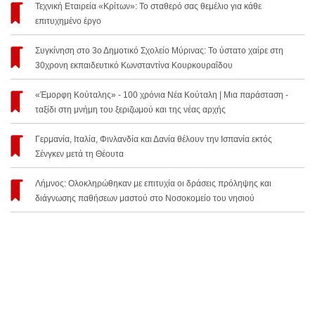
Τεχνική Εταιρεία «Κρίτων»: Το σταθερό σας θεμέλιο για κάθε
επιτυχημένο έργο
Συγκίνηση στο 3ο Δημοτικό Σχολείο Μύρινας: Το ύστατο χαίρε στη
30χρονη εκπαιδευτικό Κωνσταντίνα Κουρκουραΐδου
«Έμορφη Κούταλης» - 100 χρόνια Νέα Κούταλη | Μια παράσταση -
ταξίδι στη μνήμη του ξεριζωμού και της νέας αρχής
Γερμανία, Ιταλία, Φινλανδία και Δανία θέλουν την Ισπανία εκτός
Σένγκεν μετά τη Θέουτα
Λήμνος: Ολοκληρώθηκαν με επιτυχία οι δράσεις πρόληψης και
διάγνωσης παθήσεων μαστού στο Νοσοκομείο του νησιού