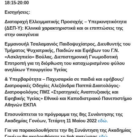
18:15-20:00
Εισηγήσεις:
Διαταραχή Ελλειμματικής Προσοχής – Υπερκινητικότητα
(ΔΕΠ-Υ): Κλινικά χαρακτηριστικά και οι επιπτώσεις της
στην οικογένεια
Εμμανουήλ Τσαλαμανιός Παιδοψυχίατρος, Διευθυντής του
Τμήματος Ψυχιατρικής, Παιδιών και Εφήβων του Γ.Ν.
«Ασκληπιείο» Βούλας. Διεπιστημονική Γνωμοδοτική
Επιτροπή για τη διόρθωση του καταχωρισμένου φύλου
ανηλίκων Υπουργείου Υγείας
& Υπερβαρότητα – Παχυσαρκία σε παιδιά και εφήβους/
Διατροφικές Οδηγίες
Αλεξάνδρα Παππά Διαιτολόγος-
Διατροφολόγος ΠΜΣ «Στρατηγικές Αναπτυξιακής και
Εφηβικής Υγείας» Εθνικό και Καποδιστριακό Πανεπιστήμιο
Αθηνών ΕΚΠΑ
Επισυνάπτεται το πρόγραμμα της 8ης Συνάντησης της
Ακαδημίας Γονέων, Τετάρτη 11 Μαίου 2022
εδώ.
Για να παρακολουθήσετε την 8η Συνάντηση της Ακαδημίας
Γονέων θα ακολουθήσετε το link πατώντας
εδώ
.