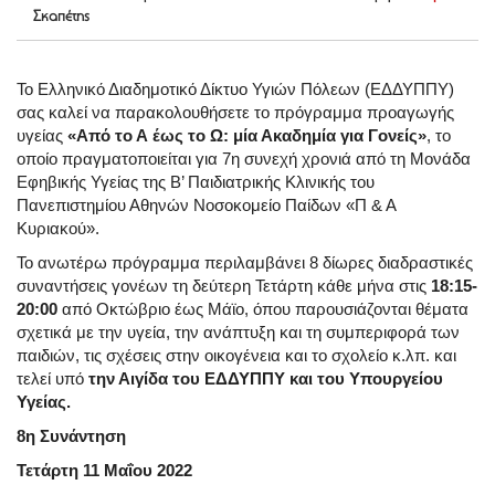
Σκαπέτης
Το Ελληνικό Διαδημοτικό Δίκτυο Υγιών Πόλεων (ΕΔΔΥΠΠΥ)
σας καλεί να παρακολουθήσετε το πρόγραμμα προαγωγής
υγείας
«Από το Α έως το Ω: μία Ακαδημία για Γονείς»
, το
οποίο πραγματοποιείται για 7η συνεχή χρονιά από τη Μονάδα
Εφηβικής Υγείας της Β’ Παιδιατρικής Κλινικής του
Πανεπιστημίου Αθηνών Νοσοκομείο Παίδων «Π & Α
Κυριακού».
Το ανωτέρω πρόγραμμα περιλαμβάνει 8 δίωρες διαδραστικές
συναντήσεις γονέων τη δεύτερη Τετάρτη κάθε μήνα στις
18:15-
20:00
από Οκτώβριο έως Μάϊο, όπου παρουσιάζονται θέματα
σχετικά με την υγεία, την ανάπτυξη και τη συμπεριφορά των
παιδιών, τις σχέσεις στην οικογένεια και το σχολείο κ.λπ. και
τελεί υπό
την Αιγίδα του ΕΔΔΥΠΠΥ και του Υπουργείου
Υγείας.
8η Συνάντηση
Τετάρτη 11 Μαΐου 2022