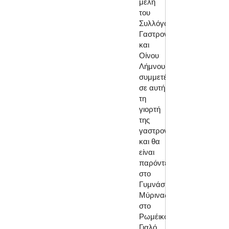
μέλη
του
Συλλόγου
Γαστρονομίας
και
Οίνου
Λήμνου
συμμετέχουν
σε αυτή
τη
γιορτή
της
γαστρονομίας
και θα
είναι
παρόντες
στο
Γυμνάσιο
Μύρινας
στο
Ρωμέικο
Γιαλό,