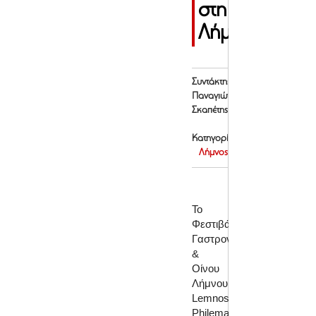
στη
Λήμνο
Συντάκτης:
Παναγιώτης
Σκαπέτης
Κατηγορία:
Λήμνος
Το
Φεστιβάλ
Γαστρονομίας
&
Οίνου
Λήμνου
Lemnos
Philema