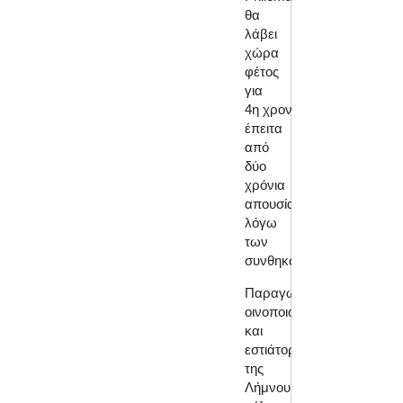
θα
λάβει
χώρα
φέτος
για
4η χρονιά,
έπειτα
από
δύο
χρόνια
απουσίας
λόγω
των
συνθηκών!
Παραγωγοί,
οινοποιοί
και
εστιάτορες
της
Λήμνου,