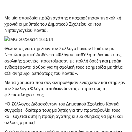
Με μία σπουδαία πράξη αγάπης αποχαιρέτησαν τη σχολική
χρονιά οι μαθητές του Δημοτικού Σχολείου και του
Νηπιαγωγείου Κοντιά.
Θέλοντας να στηρίξουν τον Σύλλογο Γονιών Παιδιών με
Νεοπλασματική Ασθένεια «Φλόγα», καθ’όλη τη διάρκεια της
σχολικής χρονιάς, προετοίμασαν με πολλή όρεξη και μεράκι
ενδιαφέροντα άρθρα για τη σχολική τους εφημερίδα με τίτλο:
«Οι ανήσυχοι ρεπόρτερς του Κοντιά».
Με τα χρήματα που συγκεντρώθηκαν ενίσχυσαν και στήριξαν
τον Σύλλογο Φλόγα, αποδεικνύοντας εμπράκτως τη
φιλευσπλαχνία τους.
«Ο Σύλλογος Διδασκόντων του Δημοτικού Σχολείου Κοντιά
συγχαίρει ιδιαίτερα τους μαθητές για την πρωτοβουλία τους
και εύχεται αυτή η πράξη αγάπης κι ευαισθησίας να βρει και
άλλους μιμητές!
Καλό καλοκαίρι και η φλόγα στην καρδιά μας ας παραμείνει