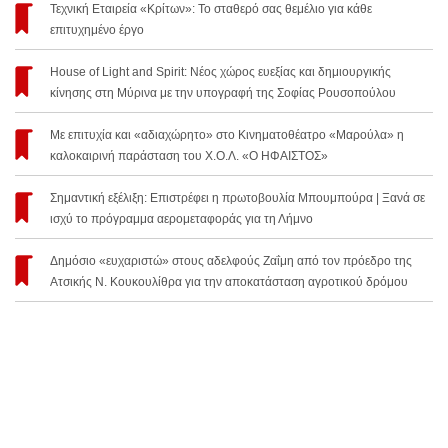
Τεχνική Εταιρεία «Κρίτων»: Το σταθερό σας θεμέλιο για κάθε
επιτυχημένο έργο
House of Light and Spirit: Νέος χώρος ευεξίας και δημιουργικής
κίνησης στη Μύρινα με την υπογραφή της Σοφίας Ρουσοπούλου
Με επιτυχία και «αδιαχώρητο» στο Κινηματοθέατρο «Μαρούλα» η
καλοκαιρινή παράσταση του Χ.Ο.Λ. «Ο ΗΦΑΙΣΤΟΣ»
Σημαντική εξέλιξη: Επιστρέφει η πρωτοβουλία Μπουμπούρα | Ξανά σε
ισχύ το πρόγραμμα αερομεταφοράς για τη Λήμνο
Δημόσιο «ευχαριστώ» στους αδελφούς Ζαΐμη από τον πρόεδρο της
Ατσικής Ν. Κουκουλίθρα για την αποκατάσταση αγροτικού δρόμου