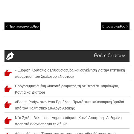
Προηγούμενο άρθρο
Επόμενο άρθρο
Ροή ειδήσεων
«Έμορφη Κούταλις»: Ενθουσιασμός και συγκίνηση για την επετειακή
παράσταση του Συλλόγου «Νόστος»
Προγραμματισμένη διακοπή ρεύματος τη Δευτέρα σε Τσιμάνδρια,
Κοντιά και Διαπόρι
«Beach Party» στον Άγιο Ερμόλαο: Πρωτότυπη καλοκαιρινή βραδιά
από τον Πολιτιστικό Σύλλογο Ατσικής
Νέα Σχέδια Βελτίωσης: Δημοσιεύθηκε η Κοινή Απόφαση | Αυξημένα
ποσοστά ενίσχυσης για τη Λήμνο
Δήμος Λήμνου: Πλήρης αποκατάσταση της υδροδότησης στον