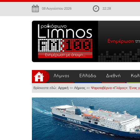
08 Αυγούστου 2026
22:28
Λήμνος
Ελλάδα
Διεθνή
Καλ
Βρίσκεστε εδώ:
Αρχική
Λήμνος
Ψαροταβέρνα «Γλάρος»: Ένας γ
>>
>>