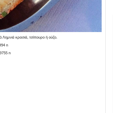
ά Λημνιά κρασιά, τσίπουρο ή ούζο.