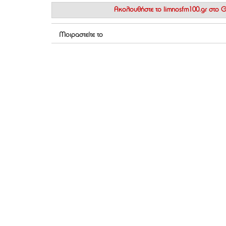
Ακολουθήστε το
limnosfm100.gr στο
Μοιραστείτε το