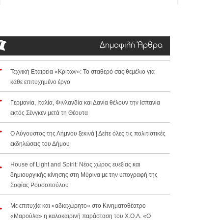
Δημοφιλή Άρθρα
Τεχνική Εταιρεία «Κρίτων»: Το σταθερό σας θεμέλιο για
κάθε επιτυχημένο έργο
Γερμανία, Ιταλία, Φινλανδία και Δανία θέλουν την Ισπανία
εκτός Σένγκεν μετά τη Θέουτα
Ο Αύγουστος της Λήμνου ξεκινά | Δείτε όλες τις πολιτιστικές
εκδηλώσεις του Δήμου
House of Light and Spirit: Νέος χώρος ευεξίας και
δημιουργικής κίνησης στη Μύρινα με την υπογραφή της
Σοφίας Ρουσοπούλου
Με επιτυχία και «αδιαχώρητο» στο Κινηματοθέατρο
«Μαρούλα» η καλοκαιρινή παράσταση του Χ.Ο.Λ. «Ο