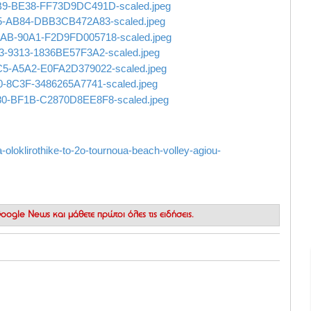
-oloklirothike-to-2o-tournoua-beach-volley-agiou-
 Google News
και μάθετε πρώτοι όλες τις ειδήσεις.