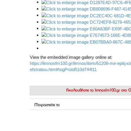
View the embedded image gallery online at:
https://limnosfm100.gr/limnos/item/61208-me-epityxia
efstratiou.html#sigProId510d744f11
Ακολουθήστε το
limnosfm100.gr στο
Μοιραστείτε το