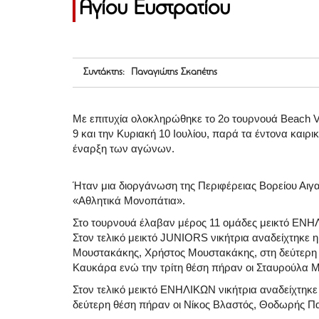
Αγίου Ευστρατίου
Συντάκτης: Παναγιώτης Σκαπέτης
Με επιτυχία ολοκληρώθηκε το 2ο τουρνουά Beach V
9 και την Κυριακή 10 Ιουλίου, παρά τα έντονα και
έναρξη των αγώνων.
Ήταν μια διοργάνωση της Περιφέρειας Βορείου Αιγαί
«Αθλητικά Μονοπάτια».
Στο τουρνουά έλαβαν μέρος 11 ομάδες μεικτό ΕΝΗ
Στον τελικό μεικτό JUNIORS νικήτρια αναδείχτηκε
Μουστακάκης, Χρήστος Μουστακάκης, στη δεύτερη 
Καυκάρα ενώ την τρίτη θέση πήραν οι Σταυρούλα Μ
Στον τελικό μεικτό ΕΝΗΛΙΚΩΝ νικήτρια αναδείχτηκ
δεύτερη θέση πήραν οι Νίκος Βλαστός, Θοδωρής Πατ