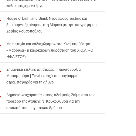
κάθε επιτυχημένο έργο
House of Light and Spirit: Νέος χώρος ευεξίας και
δημιουργικής κίνησης στη Μύρινα με την υπογραφή της
Σοφίας Ρουσοπούλου
Με επιτυχία και «αδιαχώρητο» στο Κινηματοθέατρο
«Μαρούλα» η καλοκαιρινή παράσταση του Χ.Ο.Λ. «Ο
ΗΦΑΙΣΤΟΣ»
Σημαντική εξέλιξη: Επιστρέφει η πρωτοβουλία
Μπουμπούρα | Ξανά σε ισχύ το πρόγραμμα
αερομεταφοράς για τη Λήμνο
Δημόσιο «ευχαριστώ» στους αδελφούς Ζαΐμη από τον
πρόεδρο της Ατσικής Ν. Κουκουλίθρα για την
αποκατάσταση αγροτικού δρόμου