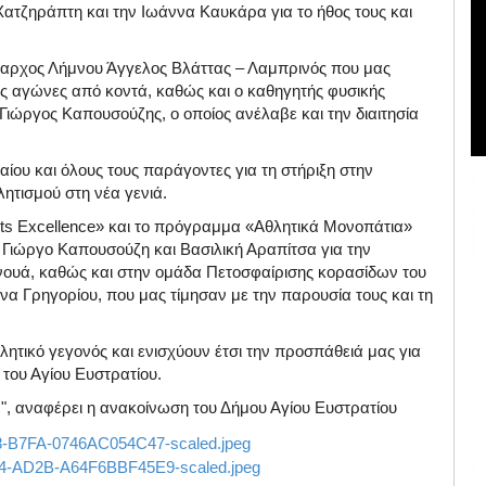
τζηράπτη και την Ιωάννα Καυκάρα για το ήθος τους και
παρχος Λήμνου Άγγελος Βλάττας – Λαμπρινός που μας
υς αγώνες από κοντά, καθώς και ο καθηγητής φυσικής
ώργος Καπουσούζης, ο οποίος ανέλαβε και την διαιτησία
αίου και όλους τους παράγοντες για τη στήριξη στην
ητισμού στη νέα γενιά.
ts Excellence» και το πρόγραμμα «Αθλητικά Μονοπάτια»
 Γιώργο Καπουσούζη και Βασιλική Αραπίτσα για την
ρνουά, καθώς και στην ομάδα Πετοσφαίρισης κορασίδων του
 Γρηγορίου, που μας τίμησαν με την παρουσία τους και τη
ητικό γεγονός και ενισχύουν έτσι την προσπάθειά μας για
του Αγίου Ευστρατίου.
, αναφέρει η ανακοίνωση του Δήμου Αγίου Ευστρατίου