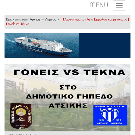
MENU
Βρίσκεστε εδώ:
Αρχική
Λήμνος
Η Ατσική τιμά τον Άγιο Ερμόλαο και με αγώνα |
>>
>>
Γονείς vs Τέκνα