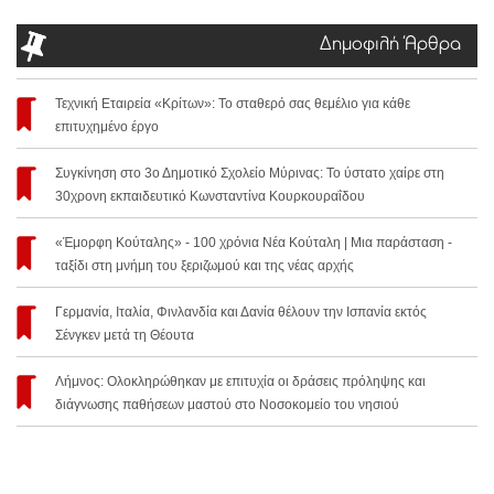
Δημοφιλή Άρθρα
Τεχνική Εταιρεία «Κρίτων»: Το σταθερό σας θεμέλιο για κάθε
επιτυχημένο έργο
Συγκίνηση στο 3ο Δημοτικό Σχολείο Μύρινας: Το ύστατο χαίρε στη
30χρονη εκπαιδευτικό Κωνσταντίνα Κουρκουραΐδου
«Έμορφη Κούταλης» - 100 χρόνια Νέα Κούταλη | Μια παράσταση -
ταξίδι στη μνήμη του ξεριζωμού και της νέας αρχής
Γερμανία, Ιταλία, Φινλανδία και Δανία θέλουν την Ισπανία εκτός
Σένγκεν μετά τη Θέουτα
Λήμνος: Ολοκληρώθηκαν με επιτυχία οι δράσεις πρόληψης και
διάγνωσης παθήσεων μαστού στο Νοσοκομείο του νησιού