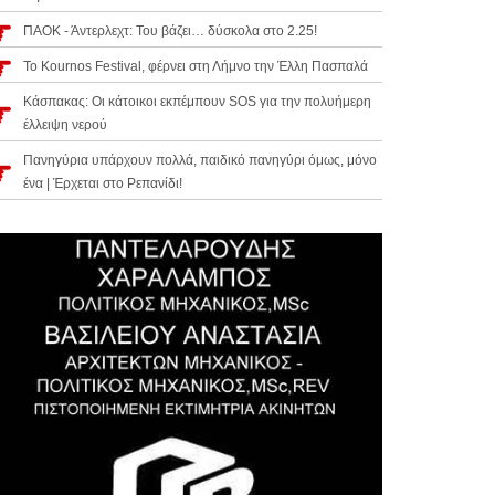
ΠΑΟΚ - Άντερλεχτ: Του βάζει… δύσκολα στο 2.25!
Το Kournos Festival, φέρνει στη Λήμνο την Έλλη Πασπαλά
Κάσπακας: Οι κάτοικοι εκπέμπουν SOS για την πολυήμερη
έλλειψη νερού
Πανηγύρια υπάρχουν πολλά, παιδικό πανηγύρι όμως, μόνο
ένα | Έρχεται στο Ρεπανίδι!