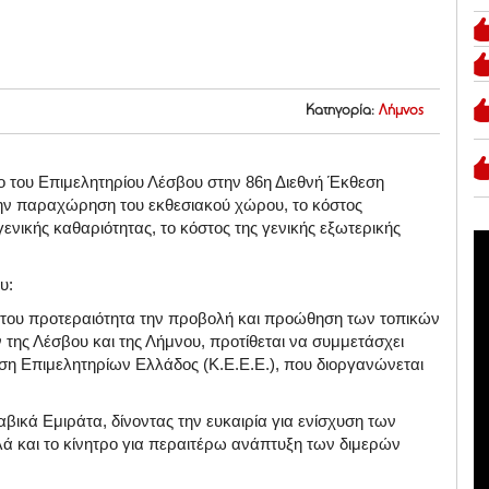
Κατηγορία:
Λήμνος
ο του Επιμελητηρίου Λέσβου στην 86η Διεθνή Έκθεση
την παραχώρηση του εκθεσιακού χώρου, το κόστος
γενικής καθαριότητας, το κόστος της γενικής εξωτερικής
ου:
 του προτεραιότητα την προβολή και προώθηση των τοπικών
 της Λέσβου και της Λήμνου, προτίθεται να συμμετάσχει
η Επιμελητηρίων Ελλάδος (Κ.Ε.Ε.Ε.), που διοργανώνεται
ικά Εμιράτα, δίνοντας την ευκαιρία για ενίσχυση των
ά και το κίνητρο για περαιτέρω ανάπτυξη των διμερών
.