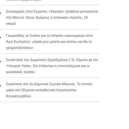
Συναγερμός στην Ευρώπη: «Έκρηξη» χιλιάδων μεταναστών
στη Θέουτα -Στους δρόμους ο ισπανικός στρατός, 18
νεκροί
Γεωργιάδης σε Σινάνη για τη στέγαση υγειονομικών στον
Άγιο Ευστράτιο: «Δώσε μου μελέτη και κόστος και θα το
χρηματοδοτήσω»
Συνάντηση του Σωματείου Εργαζομένων Γ.Ν. Λήμνου με τον
Υπουργό Υγείας: Στο επίκεντρο η υποστελέχωση και οι
εργασιακές σχέσεις
Συγκίνηση στο 3ο Δημοτικό Σχολείο Μύρινας: Το ύστατο
χαίρε στη 30χρονη εκπαιδευτικό Κωνσταντίνα
Κουρκουραΐδου