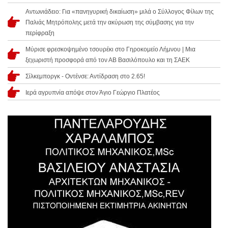
Αντωνιάδειο: Για «πανηγυρική δικαίωση» μιλά ο Σύλλογος Φίλων της
Παλιάς Μητρόπολης μετά την ακύρωση της σύμβασης για την
περίφραξη
Μύρισε φρεσκοψημένο τσουρέκι στο Γηροκομείο Λήμνου | Μια
ξεχωριστή προσφορά από τον ΑΒ Βασιλόπουλο και τη ΣΑΕΚ
Σίλκεμποργκ - Οντένσε: Αντίδραση στο 2.65!
Ιερά αγρυπνία απόψε στον Άγιο Γεώργιο Πλατέος