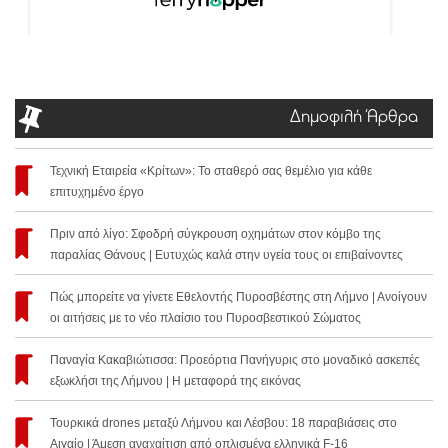
Δημοφιλή Άρθρα
Τεχνική Εταιρεία «Κρίτων»: Το σταθερό σας θεμέλιο για κάθε
επιτυχημένο έργο
Πριν από λίγο: Σφοδρή σύγκρουση οχημάτων στον κόμβο της
παραλίας Θάνους | Ευτυχώς καλά στην υγεία τους οι επιβαίνοντες
Πώς μπορείτε να γίνετε Εθελοντής Πυροσβέστης στη Λήμνο | Ανοίγουν
οι αιτήσεις με το νέο πλαίσιο του Πυροσβεστικού Σώματος
Παναγία Κακαβιώτισσα: Προεόρτια Πανήγυρις στο μοναδικό ασκεπές
εξωκλήσι της Λήμνου | Η μεταφορά της εικόνας
Τουρκικά drones μεταξύ Λήμνου και Λέσβου: 18 παραβιάσεις στο
Αιγαίο | Άμεση αναχαίτιση από οπλισμένα ελληνικά F-16