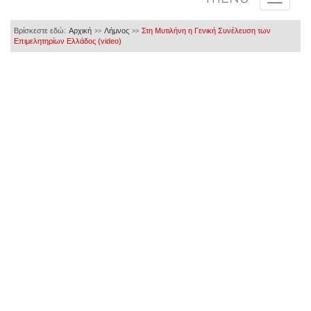
Βρίσκεστε εδώ:
Αρχική
Λήμνος
Στη Μυτιλήνη η Γενική Συνέλευση των
>>
>>
Επιμελητηρίων Ελλάδος (video)