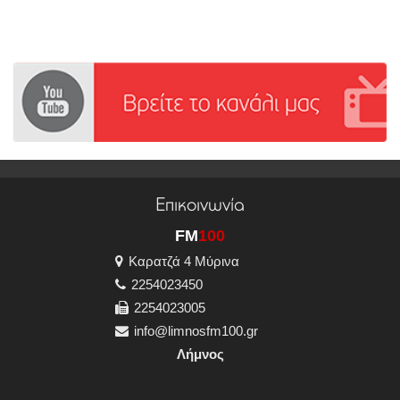
Επικοινωνία
FM
100
Καρατζά 4 Μύρινα
2254023450
2254023005
info@limnosfm100.gr
Λήμνος