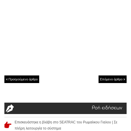
Προηγούμενο άρθρο
Επόμενο άρθρο
Ροή ειδήσεων
Επισκευάστηκε η βλάβη στο SEATRAC του Ρωμαίικου Γιαλου | Σε
πλήρη λειτουργία το σύστημα