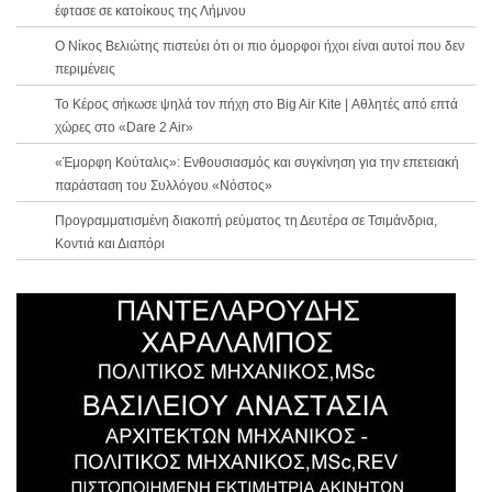
έφτασε σε κατοίκους της Λήμνου
Ο Νίκος Βελιώτης πιστεύει ότι οι πιο όμορφοι ήχοι είναι αυτοί που δεν
περιμένεις
Το Κέρος σήκωσε ψηλά τον πήχη στο Big Air Kite | Αθλητές από επτά
χώρες στο «Dare 2 Air»
«Έμορφη Κούταλις»: Ενθουσιασμός και συγκίνηση για την επετειακή
παράσταση του Συλλόγου «Νόστος»
Προγραμματισμένη διακοπή ρεύματος τη Δευτέρα σε Τσιμάνδρια,
Κοντιά και Διαπόρι