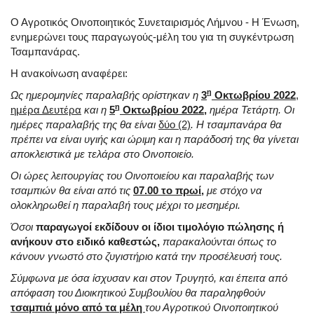
Ο Αγροτικός Οινοποιητικός Συνεταιρισμός Λήμνου - Η Ένωση,
ενημερώνει τους παραγωγούς-μέλη του για τη συγκέντρωση
Τσαμπανάρας.
Η ανακοίνωση αναφέρει:
η
Ως ημερομηνίες παραλαβής ορίστηκαν η
3
Οκτωβρίου 2022
,
η
ημέρα Δευτέρα
και η
5
Οκτωβρίου 2022,
ημέρα Τετάρτη. Οι
ημέρες παραλαβής της θα είναι
δύο (2)
. Η τσαμπανάρα θα
πρέπει να είναι υγιής και ώριμη και η παράδοσή της θα γίνεται
αποκλειστικά με τελάρα στο Οινοποιείο.
Οι ώρες λειτουργίας του Οινοποιείου και παραλαβής των
τσαμπιών θα είναι από τις
07.00 το πρωί
,
με στόχο να
ολοκληρωθεί η παραλαβή τους μέχρι το μεσημέρι.
Όσοι
παραγωγοί εκδίδουν οι ίδιοι τιμολόγιο πώλησης ή
ανήκουν στο ειδικό καθεστώς,
παρακαλούνται όπως το
κάνουν γνωστό στο ζυγιστήριο κατά την προσέλευσή τους.
Σύμφωνα με όσα ίσχυσαν και στον Τρυγητό, και έπειτα από
απόφαση του Διοικητικού Συμβουλίου θα παραληφθούν
τσαμπιά μόνο από τα μέλη
του Αγροτικού Οινοποιητικού