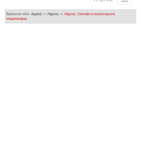
Βρίσκεστε εδώ:
Αρχική
Λήμνος
Λήμνος: Ξεκινάει η συγκέντρωση
>>
>>
τσαμπανάρας