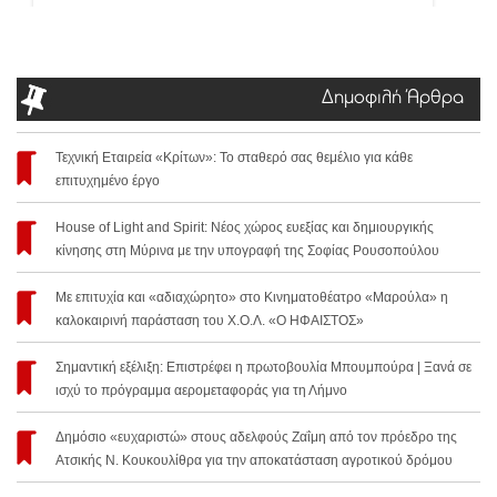
Δημοφιλή Άρθρα
Τεχνική Εταιρεία «Κρίτων»: Το σταθερό σας θεμέλιο για κάθε
επιτυχημένο έργο
House of Light and Spirit: Νέος χώρος ευεξίας και δημιουργικής
κίνησης στη Μύρινα με την υπογραφή της Σοφίας Ρουσοπούλου
Με επιτυχία και «αδιαχώρητο» στο Κινηματοθέατρο «Μαρούλα» η
καλοκαιρινή παράσταση του Χ.Ο.Λ. «Ο ΗΦΑΙΣΤΟΣ»
Σημαντική εξέλιξη: Επιστρέφει η πρωτοβουλία Μπουμπούρα | Ξανά σε
ισχύ το πρόγραμμα αερομεταφοράς για τη Λήμνο
Δημόσιο «ευχαριστώ» στους αδελφούς Ζαΐμη από τον πρόεδρο της
Ατσικής Ν. Κουκουλίθρα για την αποκατάσταση αγροτικού δρόμου