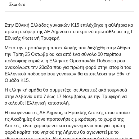
Σκαπέτης
Στην Εθνική Ελλάδας γυναικών Κ15 επιλέχθηκε η αθλήτρια και
πρώτη σκόρερ της ΑΕ Λήμνου στο περσινό πρωτάθλημα της Γ
Εθνικής Φωτεινή Τρυφερή.
Μετά την προπόνηση προεπιλογής που διεξήχθη στην Αθήνα
την Τρίτη 25 Οκτωβρίου και από ένα σύνολο 90 περίπου
ποδοσφαιριστριών, η Ελληνική Ομοσπονδία Ποδοσφαίρου
ανακοίνωσε την 20αδα που για πρώτη φορά στην ιστορία του
Ελληνικού
ποδοσφαίρου γυναικών θα αποτελέσει την Εθνική
Ομάδα Κ15.
Η ελληνική ομάδα θα συμμετέχει σε Αναπτυξιακό τουρνουά
στην Αλβανία από 7 έως 17 Νοεμβρίου, με την Τρυφερή να
ακολουθεί Ελληνική αποστολή.
Η οικογένεια της ΑΕ Λήμνος, ο Ηρακλής Ατσικής στου οποίου
τις Ακαδημίες έκανε προπονήσεις μικρότερη, το χωριό της
Ατσικής είναι χαρούμενοι και συγκινημένοι που για πρώτη
φορά κορίτσι του νησιού της Λήμνου θα αγωνιστεί με το
εθνόσημο στη φανέλα. Ιδιαίτερα χαρούμενοι δηλώνουν επίσης