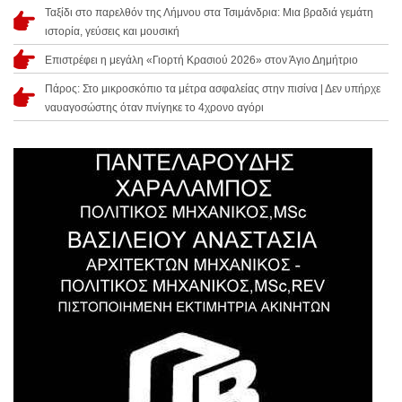
Ταξίδι στο παρελθόν της Λήμνου στα Τσιμάνδρια: Μια βραδιά γεμάτη
ιστορία, γεύσεις και μουσική
Επιστρέφει η μεγάλη «Γιορτή Κρασιού 2026» στον Άγιο Δημήτριο
Πάρος: Στο μικροσκόπιο τα μέτρα ασφαλείας στην πισίνα | Δεν υπήρχε
ναυαγοσώστης όταν πνίγηκε το 4χρονο αγόρι