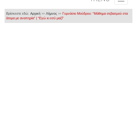
Βρίσκεστε εδώ:
Αρχική
Λήμνος
Γυμνάσιο Μούδρου: “Μάθημα σεβασμού στα
>>
>>
άτομα με αναπηρία” | “Εγώ κι εσύ μαζί”