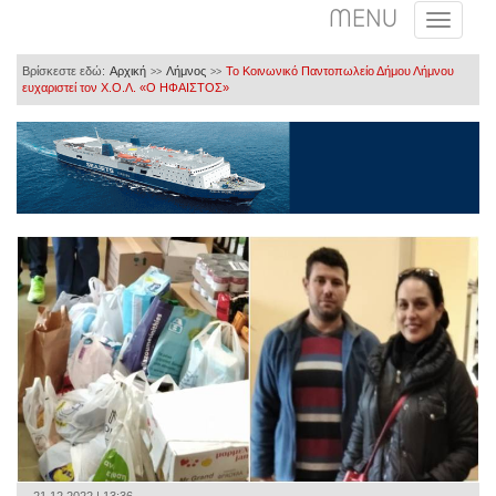
MENU
Βρίσκεστε εδώ:
Αρχική
Λήμνος
Το Κοινωνικό Παντοπωλείο Δήμου Λήμνου
>>
>>
ευχαριστεί τον Χ.Ο.Λ. «Ο ΗΦΑΙΣΤΟΣ»