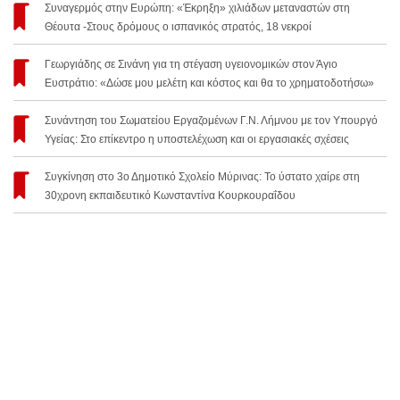
Συναγερμός στην Ευρώπη: «Έκρηξη» χιλιάδων μεταναστών στη
Θέουτα -Στους δρόμους ο ισπανικός στρατός, 18 νεκροί
Γεωργιάδης σε Σινάνη για τη στέγαση υγειονομικών στον Άγιο
Ευστράτιο: «Δώσε μου μελέτη και κόστος και θα το χρηματοδοτήσω»
Συνάντηση του Σωματείου Εργαζομένων Γ.Ν. Λήμνου με τον Υπουργό
Υγείας: Στο επίκεντρο η υποστελέχωση και οι εργασιακές σχέσεις
Συγκίνηση στο 3ο Δημοτικό Σχολείο Μύρινας: Το ύστατο χαίρε στη
30χρονη εκπαιδευτικό Κωνσταντίνα Κουρκουραΐδου