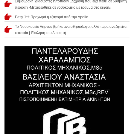
Σαμοθράκη: Διασώστες εντόπισαν 15χρονη που είχε πέσει σε δύσβατη
περιοχή -Μεταφέρθηκε σε νοσοκομείο με τραύμα στο κεφάλι
Easy Jet: Προχωρά η εξαγορά από την Apollo
Το Νοσοκομείο Λήμνου βρήκε αναισθησιολόγο, αλλά τώρα αναζητείται
κατοικία | Έκκληση του Διοικητή