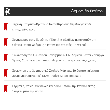
Δημοφιλή Άρθρα
Τεχνική Εταιρεία «Κρίτων»: Το σταθερό σας θεμέλιο για κάθε
επιτυχημένο έργο
Συναγερμός στην Ευρώπη: «Έκρηξη» χιλιάδων μεταναστών στη
Θέουτα -Στους δρόμους ο ισπανικός στρατός, 18 νεκροί
Συνάντηση του Σωματείου Εργαζομένων Γ.Ν. Λήμνου με τον Υπουργό
Υγείας: Στο επίκεντρο η υποστελέχωση και οι εργασιακές σχέσεις
Συγκίνηση στο 3ο Δημοτικό Σχολείο Μύρινας: Το ύστατο χαίρε στη
30χρονη εκπαιδευτικό Κωνσταντίνα Κουρκουραΐδου
Γερμανία, Ιταλία, Φινλανδία και Δανία θέλουν την Ισπανία εκτός
Σένγκεν μετά τη Θέουτα