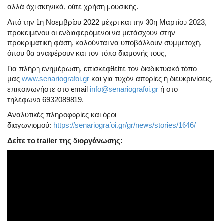
αλλά όχι σκηνικά, ούτε χρήση μουσικής.
Από την 1η Νοεμβρίου 2022 μέχρι και
την 30η Μαρτίου 2023
,
προκειμένου οι ενδιαφερόμενοι να μετάσχουν στην
προκριματική φάση, καλούνται να υποβάλλουν συμμετοχή,
όπου θα αναφέρουν και τον τόπο διαμονής τους,
Για πλήρη ενημέρωση, επισκεφθείτε τον διαδικτυακό τόπο
μας
www.senariografoi.gr
και για τυχόν απορίες ή διευκρινίσεις,
επικοινωνήστε στο email
info@senariografoi.gr
ή στο
τηλέφωνο
6932089819
.
Αναλυτικές πληροφορίες και όροι
διαγωνισμού:
https://senariografoi.gr/gr/news/stories/1646/
Δείτε το trailer της διοργάνωσης: