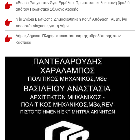
«Beach Party» στον Άγιο Ερμόλαο: Πρωτότυπη καλοκαιρινή βραδιά
από τον Πολιτιστικό Σύλλογο Ατσικής
Νέα Σχέδια Βελτίωσης: Δημοσιεύθηκε η Κοινή Απόφαση | Αυξημένα
ποσοστά ενίσχυσης για τη Λήμνο
Δήμος Λήμνου: Πλήρης αποκατάσταση της υδροδότησης στον
Κάσπακα