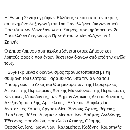
Η Ένωση Σεναριογράφων Ελλάδος έπειτα από την άκρως
επιτυχημένη διεξαγωγή του 1ου Πανελλήνιου Διαγωνισμού
Πρωτότυπων Μονολόγων επί Σκηνής, προκηρύσσει τον 2ο
Πανελλήνιο Διαγωνισμό Πρωτότυπων Μονολόγων επί
Σκηνής.
Ο Δήμος Λήμνου συμπεριλαμβάνεται στους Δήμους και
λοιπούς φορείς που έχουν θέσει τον διαγωνισμό υπό την αιγίδα
τους.
Συγκεκριμένα ο διαγωνισμός πραγματοποιείται με τη
συμβολή του θεάτρου Παραμυθίας, υπό την αιγίδα του
Υπουργείου Παιδείας και Θρησκευμάτων, της Περιφέρειας
Αττικής, της Περιφέρειας Δυτικής Μακεδονίας, της Περιφέρειας
Κεντρικής Μακεδονίας, των Δήμων Αγρινίου, Ακτίου Βόνιτσας,
Αλεξανδρούπολης, Αμφίκλειας - Ελάτειας, Αμφιλοχίας,
Ανατολικής Σάμου, Αργοστολίου, Άργους, Άρτας, Βέροιας,
Βισαλτίας, Βόλου, Διρφύων-Μεσσαπίων, Δράμας, Δωδώνης,
Έδεσσας, Ηρακλείου, Ηρακλείου Αττικής, Θέρμης,
Θεσσαλονίκης, Ιωαννίνων, Καλαμάτας, Κοζάνης, Κομοτηνής,