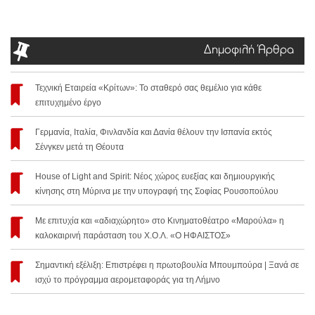
Δημοφιλή Άρθρα
Τεχνική Εταιρεία «Κρίτων»: Το σταθερό σας θεμέλιο για κάθε
επιτυχημένο έργο
Γερμανία, Ιταλία, Φινλανδία και Δανία θέλουν την Ισπανία εκτός
Σένγκεν μετά τη Θέουτα
House of Light and Spirit: Νέος χώρος ευεξίας και δημιουργικής
κίνησης στη Μύρινα με την υπογραφή της Σοφίας Ρουσοπούλου
Με επιτυχία και «αδιαχώρητο» στο Κινηματοθέατρο «Μαρούλα» η
καλοκαιρινή παράσταση του Χ.Ο.Λ. «Ο ΗΦΑΙΣΤΟΣ»
Σημαντική εξέλιξη: Επιστρέφει η πρωτοβουλία Μπουμπούρα | Ξανά σε
ισχύ το πρόγραμμα αερομεταφοράς για τη Λήμνο