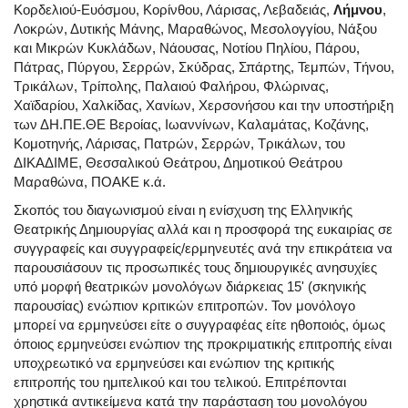
Κορδελιού-Ευόσμου, Κορίνθου, Λάρισας, Λεβαδειάς,
Λήμνου
,
Λοκρών, Δυτικής Μάνης, Μαραθώνος, Μεσολογγίου, Νάξου
και Μικρών Κυκλάδων, Νάουσας, Νοτίου Πηλίου, Πάρου,
Πάτρας, Πύργου, Σερρών, Σκύδρας, Σπάρτης, Τεμπών, Τήνου,
Τρικάλων, Τρίπολης, Παλαιού Φαλήρου, Φλώρινας,
Χαϊδαρίου, Χαλκίδας, Χανίων, Χερσονήσου και την υποστήριξη
των ΔΗ.ΠΕ.ΘΕ Βεροίας, Ιωαννίνων, Καλαμάτας, Κοζάνης,
Κομοτηνής, Λάρισας, Πατρών, Σερρών, Τρικάλων, του
ΔΙΚΑΔΙΜΕ, Θεσσαλικού Θεάτρου, Δημοτικού Θεάτρου
Μαραθώνα, ΠΟΑΚΕ κ.ά.
Σκοπός του διαγωνισμού είναι η ενίσχυση της Ελληνικής
Θεατρικής Δημιουργίας αλλά και η προσφορά της ευκαιρίας σε
συγγραφείς και συγγραφείς/ερμηνευτές ανά την επικράτεια να
παρουσιάσουν τις προσωπικές τους δημιουργικές ανησυχίες
υπό μορφή θεατρικών μονολόγων διάρκειας 15' (σκηνικής
παρουσίας) ενώπιον κριτικών επιτροπών. Τον μονόλογο
μπορεί να ερμηνεύσει είτε ο συγγραφέας είτε ηθοποιός, όμως
όποιος ερμηνεύσει ενώπιον της προκριματικής επιτροπής είναι
υποχρεωτικό να ερμηνεύσει και ενώπιον της κριτικής
επιτροπής του ημιτελικού και του τελικού. Επιτρέπονται
χρηστικά αντικείμενα κατά την παράσταση του μονολόγου