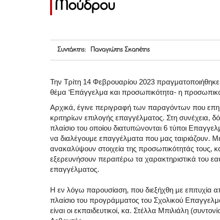
Μούδρου
Συντάκτης: Παναγιώτης Σκαπέτης
Την Τρίτη 14 Φεβρουαρίου 2023 πραγματοποιήθηκε 
θέμα ‘Επάγγελμα και προσωπικότητα- η προσωπικό
Αρχικά, έγινε περιγραφή των παραγόντων που επη
κριτηρίων επιλογής επαγγέλματος. Στη συνέχεια, δ
πλαίσιο του οποίου διατυπώνονται 6 τύποι Επαγγε
να διαλέγουμε επαγγέλματα που μας ταιριάζουν. Με 
ανακαλύψουν στοιχεία της προσωπικότητάς τους, κ
εξερευνήσουν περαιτέρω τα χαρακτηριστικά του εα
επαγγέλματος.
Η εν λόγω παρουσίαση, που διεξήχθη με επιτυχία α
πλαίσιο του προγράμματος του Σχολικού Επαγγελματ
είναι οι εκπαιδευτικοί, κα. Στέλλα Μπιλιάλη (συντον