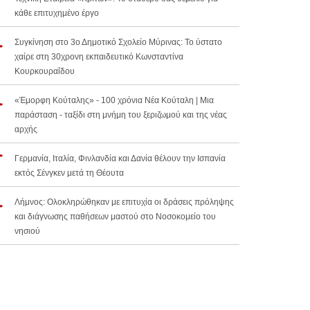
κάθε επιτυχημένο έργο
Συγκίνηση στο 3ο Δημοτικό Σχολείο Μύρινας: Το ύστατο
χαίρε στη 30χρονη εκπαιδευτικό Κωνσταντίνα
Κουρκουραΐδου
«Έμορφη Κούταλης» - 100 χρόνια Νέα Κούταλη | Μια
παράσταση - ταξίδι στη μνήμη του ξεριζωμού και της νέας
αρχής
Γερμανία, Ιταλία, Φινλανδία και Δανία θέλουν την Ισπανία
εκτός Σένγκεν μετά τη Θέουτα
Λήμνος: Ολοκληρώθηκαν με επιτυχία οι δράσεις πρόληψης
και διάγνωσης παθήσεων μαστού στο Νοσοκομείο του
νησιού