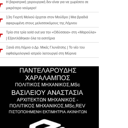
Η βαριατρική χειρουργική δεν είναι για να χωρέσετε σε
μικρότερο νούμερο!
13η Γιορτή Μελιού έρχεται στον Μούδρο | Μια βραδιά
αφιερωμένη στους μελισσοκόμους της Λήμνου
Τρία στα τρία sold out για την «Οδύσσεια» στη «Μαρούλα»
| Εξαντλήθηκαν όλα τα εισιτήρια
Ξανά στη Λήμνο ο Δρ. Μικές Γλυνάτσης | Το νέο του
οφθαλμολογικό ιατρείο λειτουργεί στη Μύρινα