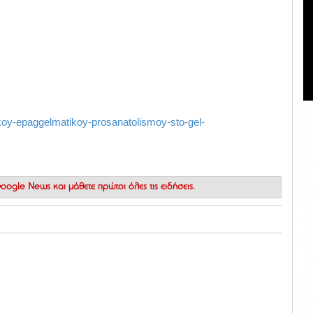
ikoy-epaggelmatikoy-prosanatolismoy-sto-gel-
 Google News
και μάθετε πρώτοι όλες τις ειδήσεις.