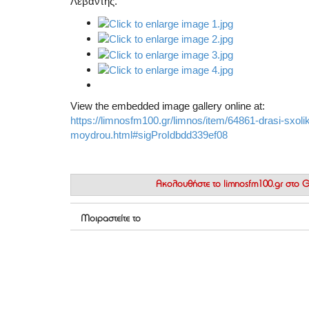
Λεβαντής.
View the embedded image gallery online at:
https://limnosfm100.gr/limnos/item/64861-drasi-sxol
moydrou.html#sigProIdbdd339ef08
Ακολουθήστε το
limnosfm100.gr στο
Μοιραστείτε το