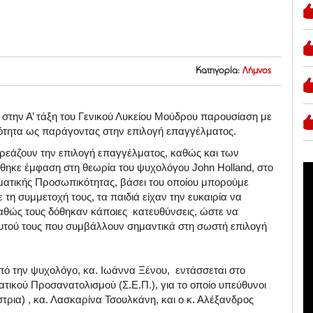
Κατηγορία:
Λήμνος
στην Α’ τάξη του Γενικού Λυκείου Μούδρου παρουσίαση με
τητα ως παράγοντας στην επιλογή επαγγέλματος.
ρεάζουν την επιλογή επαγγέλματος, καθώς και των
όθηκε έμφαση στη θεωρία του ψυχολόγου John Holland, στο
λματικής Προσωπικότητας, βάσει του οποίου μπορούμε
τη συμμετοχή τους, τα παιδιά είχαν την ευκαιρία να
αθώς τους δόθηκαν κάποιες κατευθύνσεις, ώστε να
υτού τους που συμβάλλουν σημαντικά στη σωστή επιλογή
πό την ψυχολόγο, κα. Ιωάννα Ξένου, εντάσσεται στο
ικού Προσανατολισμού (Σ.Ε.Π.), για το οποίο υπεύθυνοι
ίστρια) , κα. Λασκαρίνα Τσουλκάνη, και ο κ. Αλέξανδρος