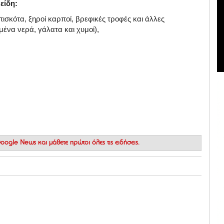
είδη:
ισκότα, ξηροί καρποί, βρεφικές τροφές και άλλες
ένα νερά, γάλατα και χυμοί),
 Google News
και μάθετε πρώτοι όλες τις ειδήσεις.