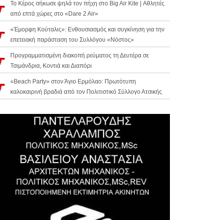
Το Κέρος σήκωσε ψηλά τον πήχη στο Big Air Kite | Αθλητές
από επτά χώρες στο «Dare 2 Air»
«Έμορφη Κούταλις»: Ενθουσιασμός και συγκίνηση για την
επετειακή παράσταση του Συλλόγου «Νόστος»
Προγραμματισμένη διακοπή ρεύματος τη Δευτέρα σε
Τσιμάνδρια, Κοντιά και Διαπόρι
«Beach Party» στον Άγιο Ερμόλαο: Πρωτότυπη
καλοκαιρινή βραδιά από τον Πολιτιστικό Σύλλογο Ατσικής