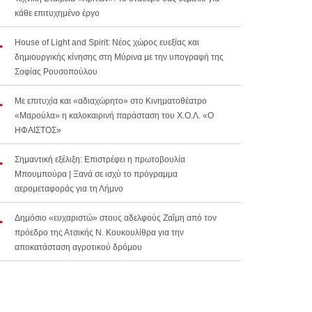
κάθε επιτυχημένο έργο
House of Light and Spirit: Νέος χώρος ευεξίας και
δημιουργικής κίνησης στη Μύρινα με την υπογραφή της
Σοφίας Ρουσοπούλου
Με επιτυχία και «αδιαχώρητο» στο Κινηματοθέατρο
«Μαρούλα» η καλοκαιρινή παράσταση του Χ.Ο.Λ. «Ο
ΗΦΑΙΣΤΟΣ»
Σημαντική εξέλιξη: Επιστρέφει η πρωτοβουλία
Μπουμπούρα | Ξανά σε ισχύ το πρόγραμμα
αερομεταφοράς για τη Λήμνο
Δημόσιο «ευχαριστώ» στους αδελφούς Ζαΐμη από τον
πρόεδρο της Ατσικής Ν. Κουκουλίθρα για την
αποκατάσταση αγροτικού δρόμου