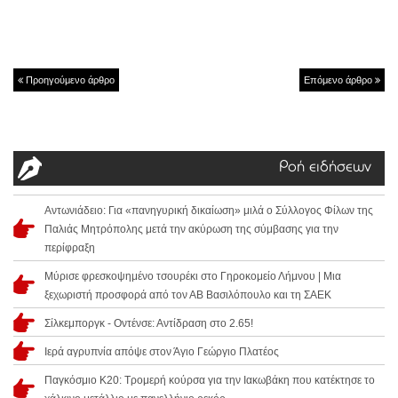
Προηγούμενο άρθρο
Επόμενο άρθρο
Ροή ειδήσεων
Αντωνιάδειο: Για «πανηγυρική δικαίωση» μιλά ο Σύλλογος Φίλων της
Παλιάς Μητρόπολης μετά την ακύρωση της σύμβασης για την
περίφραξη
Μύρισε φρεσκοψημένο τσουρέκι στο Γηροκομείο Λήμνου | Μια
ξεχωριστή προσφορά από τον ΑΒ Βασιλόπουλο και τη ΣΑΕΚ
Σίλκεμποργκ - Οντένσε: Αντίδραση στο 2.65!
Ιερά αγρυπνία απόψε στον Άγιο Γεώργιο Πλατέος
Παγκόσμιο Κ20: Τρομερή κούρσα για την Ιακωβάκη που κατέκτησε το