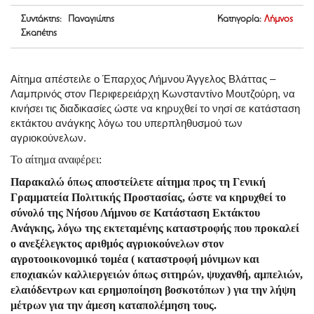
Συντάκτης: Παναγιώτης
Κατηγορία:
Λήμνος
Σκαπέτης
Αίτημα απέστειλε ο Έπαρχος Λήμνου Άγγελος Βλάττας –
Λαμπρινός στον Περιφερειάρχη Κωνσταντίνο Μουτζούρη, να
κινήσει τις διαδικασίες ώστε να κηρυχθεί το νησί σε κατάσταση
εκτάκτου ανάγκης λόγω του υπερπληθυσμού των
αγριοκούνελων.
Το αίτημα αναφέρει:
Παρακαλώ όπως αποστείλετε αίτημα προς τη Γενική
Γραμματεία Πολιτικής Προστασίας, ώστε να κηρυχθεί το
σύνολό της Νήσου Λήμνου σε Κατάσταση Εκτάκτου
Ανάγκης, λόγω της εκτεταμένης καταστροφής που προκαλεί
ο ανεξέλεγκτος αριθμός αγριοκούνελων στον
αγροτοοικονομικό τομέα ( καταστροφή μόνιμων και
εποχιακών καλλιεργειών όπως σιτηρών, ψυχανθή, αμπελιών,
ελαιόδεντρων και ερημοποίηση βοσκοτόπων ) για την λήψη
μέτρων για την άμεση καταπολέμηση τους.