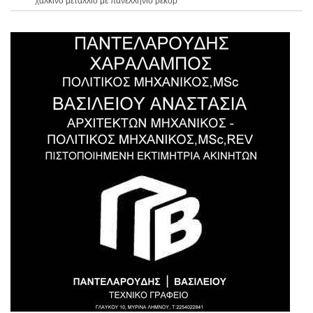
χάλκινο μετάλλιο με πανελλήνιο ρεκόρ