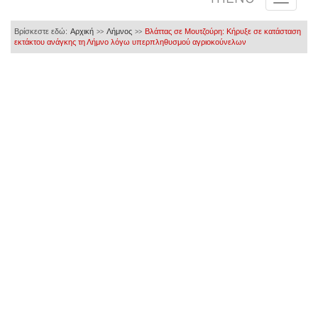
Βρίσκεστε εδώ:
Αρχική
Λήμνος
Βλάττας σε Μουτζούρη: Κήρυξε σε κατάσταση
>>
>>
εκτάκτου ανάγκης τη Λήμνο λόγω υπερπληθυσμού αγριοκούνελων