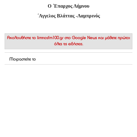
Ο ΄Επαρχος Λήμνου
΄Αγγελος Βλάττας -Λαμπρινός
Ακολουθήστε το
limnosfm100.gr στο Google News
και μάθετε πρώτοι
όλες τις ειδήσεις.
Μοιραστείτε το