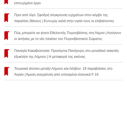
επιτυχημένο έργο
Πριν από λίγο: Σφοδρή σύγκρουση οχημάτων στον κόμβο της
παραλίας Θάνους | Ευτυχώς καλά στην υγεία τους οι επιβαίνοντες
Πώς μπορείτε να γίνετε Εθελοντής Πυροσβέστης στη Λήμνο | Ανοίγουν
οι αιτήσεις με το νέο πλαίσιο του Πυροσβεστικού Σώματος
Παναγία Κακαβιώτισσα: Προεόρτια Πανήγυρις στο μοναδικό ασκεπές
εξωκλήσι της Λήμνου | Η μεταφορά της εικόνας
Τουρκικά drones μεταξύ Λήμνου και Λέσβου: 18 παραβιάσεις στο
Αιγαίο | Άμεση αναχαίτιση από οπλισμένα ελληνικά F-16