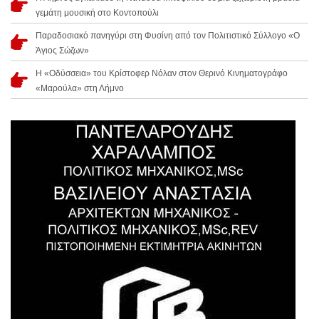
γεμάτη μουσική στο Κοντοπούλι
Παραδοσιακό πανηγύρι στη Φυσίνη από τον Πολιτιστικό Σύλλογο «Ο
Άγιος Σώζων»
Η «Οδύσσεια» του Κρίστοφερ Νόλαν στον Θερινό Κινηματογράφο
«Μαρούλα» στη Λήμνο