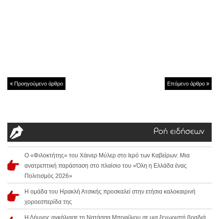
Προηγούμενο άρθρο
Επόμενο άρθρο
Ροή ειδήσεων
Ο «Φιλοκτήτης» του Χάινερ Μύλερ στο Ιερό των Καβείρων: Μια
ανατρεπτική παράσταση στο πλαίσιο του «Όλη η Ελλάδα ένας
Πολιτισμός 2026»
Η ομάδα του Ηρακλή Ατσικής προσκαλεί στην ετήσια καλοκαιρινή
χοροεσπερίδα της
Η Λήμνος αγκάλιασε τη Νατάσσα Μποφίλιου σε μια ξεχωριστή βραδιά