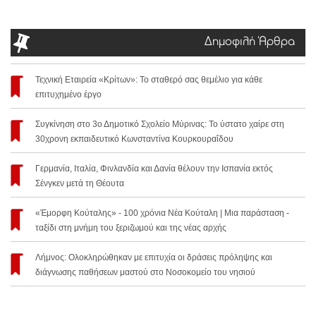
Δημοφιλή Άρθρα
Τεχνική Εταιρεία «Κρίτων»: Το σταθερό σας θεμέλιο για κάθε
επιτυχημένο έργο
Συγκίνηση στο 3ο Δημοτικό Σχολείο Μύρινας: Το ύστατο χαίρε στη
30χρονη εκπαιδευτικό Κωνσταντίνα Κουρκουραΐδου
Γερμανία, Ιταλία, Φινλανδία και Δανία θέλουν την Ισπανία εκτός
Σένγκεν μετά τη Θέουτα
«Έμορφη Κούταλης» - 100 χρόνια Νέα Κούταλη | Μια παράσταση -
ταξίδι στη μνήμη του ξεριζωμού και της νέας αρχής
Λήμνος: Ολοκληρώθηκαν με επιτυχία οι δράσεις πρόληψης και
διάγνωσης παθήσεων μαστού στο Νοσοκομείο του νησιού