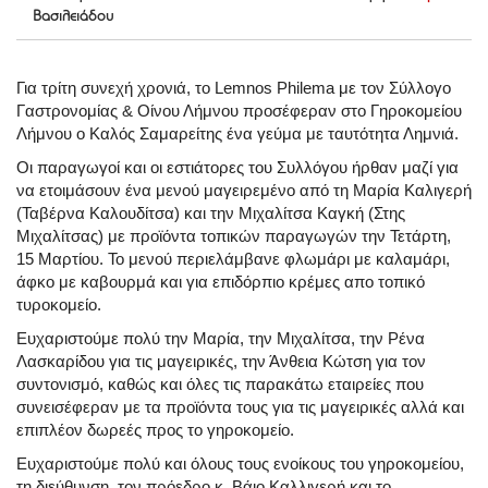
Βασιλειάδου
Για τρίτη συνεχή χρονιά, τo Lemnos Philema με τον Σύλλογο
Γαστρονομίας & Οίνου Λήμνου προσέφεραν στο Γηροκομείου
Λήμνου ο Καλός Σαμαρείτης ένα γεύμα με ταυτότητα Λημνιά.
Οι παραγωγοί και οι εστιάτορες του Συλλόγου ήρθαν μαζί για
να ετοιμάσουν ένα μενού μαγειρεμένο από τη Μαρία Καλιγερή
(Ταβέρνα Καλουδίτσα) και την Μιχαλίτσα Καγκή (Στης
Μιχαλίτσας) με προϊόντα τοπικών παραγωγών την Τετάρτη,
15 Μαρτίου. Το μενού περιελάμβανε φλωμάρι με καλαμάρι,
άφκο με καβουρμά και για επιδόρπιο κρέμες απο τοπικό
τυροκομείο.
Ευχαριστούμε πολύ την Μαρία, την Μιχαλίτσα, την Ρένα
Λασκαρίδου για τις μαγειρικές, την Άνθεια Κώτση για τον
συντονισμό, καθώς και όλες τις παρακάτω εταιρείες που
συνεισέφεραν με τα προϊόντα τους για τις μαγειρικές αλλά και
επιπλέον δωρεές προς το γηροκομείο.
Ευχαριστούμε πολύ και όλους τους ενοίκους του γηροκομείου,
τη διεύθυνση, τον πρόεδρο κ. Βάιο Καλλιγερή και το