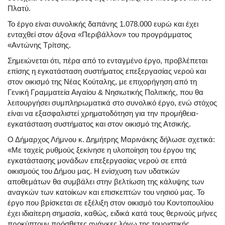
Πλατύ.
Το έργο είναι συνολικής δαπάνης 1.078.000 ευρώ και έχει
ενταχθεί στον άξονα «Περιβάλλον» του προγράμματος
«Αντώνης Τρίτσης.
Σημειώνεται ότι, πέρα από το ενταγμένο έργο, προβλέπεται
επίσης η εγκατάσταση συστήματος επεξεργασίας νερού και
στον οικισμό της Νέας Κούταλης, με επιχορήγηση από τη
Γενική Γραμματεία Αιγαίου & Νησιωτικής Πολιτικής, που θα
λειτουργήσει συμπληρωματικά στο συνολικό έργο, ενώ στόχος
είναι να εξασφαλιστεί χρηματοδότηση για την προμήθεια-
εγκατάσταση συστήματος και στον οικισμό της Ατσικής.
Ο Δήμαρχος Λήμνου κ. Δημήτρης Μαρινάκης δήλωσε σχετικά:
«Με ταχείς ρυθμούς ξεκίνησε η υλοποίηση του έργου της
εγκατάστασης μονάδων επεξεργασίας νερού σε επτά
οικισμούς του Δήμου μας. Η ενίσχυση των υδατικών
αποθεμάτων θα συμβάλει στην βελτίωση της κάλυψης των
αναγκών των κατοίκων και επισκεπτών του νησιού μας. Το
έργο που βρίσκεται σε εξέλιξη στον οικισμό του Κοντοπουλίου
έχει ιδιαίτερη σημασία, καθώς, ειδικά κατά τους θερινούς μήνες
προκύπτουν πρόσθετες ανάγκες λόγω της τουριστικής