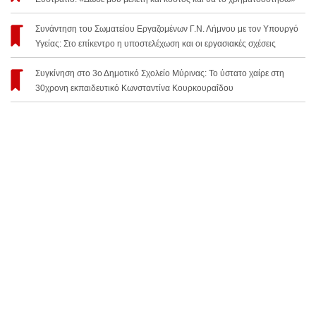
Συνάντηση του Σωματείου Εργαζομένων Γ.Ν. Λήμνου με τον Υπουργό
Υγείας: Στο επίκεντρο η υποστελέχωση και οι εργασιακές σχέσεις
Συγκίνηση στο 3ο Δημοτικό Σχολείο Μύρινας: Το ύστατο χαίρε στη
30χρονη εκπαιδευτικό Κωνσταντίνα Κουρκουραΐδου