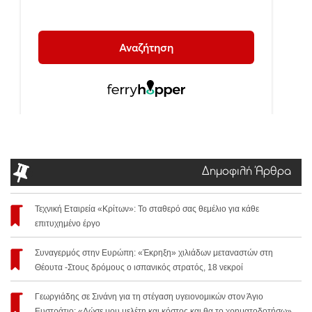
Δημοφιλή Άρθρα
Τεχνική Εταιρεία «Κρίτων»: Το σταθερό σας θεμέλιο για κάθε
επιτυχημένο έργο
Συναγερμός στην Ευρώπη: «Έκρηξη» χιλιάδων μεταναστών στη
Θέουτα -Στους δρόμους ο ισπανικός στρατός, 18 νεκροί
Γεωργιάδης σε Σινάνη για τη στέγαση υγειονομικών στον Άγιο
Ευστράτιο: «Δώσε μου μελέτη και κόστος και θα το χρηματοδοτήσω»