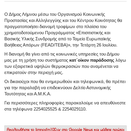
Ο Δήμος Λήμνου μέσω του Οργανισμού Κοινωνικής
Προστασίας και Αλληλεγγύης και του Κέντρου Κοινότητας θα
πραγματοποιήσει διανομή τροφίμων στο πλαίσιο του
χρηματοδοτούμενου Προγράμματος «Επισιτιστικής και
Βασικής Υλικής Συνδρομής από το Ταμείο Ευρωπαϊκής
Βοήθειας Απόρων (FEAD/TEBA)», την Τετάρτη 26 Ιουλίου.
Η διανομή θα γίνει από τις κοινωνικές υπηρεσίες του Δήμου
μας με τη χρήση του συστήματος
κατ΄οίκον παράδοσης
λόγω
των εξαιρετικά υψηλών θερμοκρασιών που αναμένεται να
επικρατούν στην περιοχή μας.
Οι δικαιούχοι που θα ενημερωθούν και τηλεφωνικά, θα πρέπει
για την παραλαβή να επιδεικνύουν Δελτίο Αστυνομικής
Ταυτότητας και Α.Μ.Κ.Α.
Για περισσότερες πληροφορίες παρακαλούμε να απευθύνεστε
στα τηλέφωνα 2254025525 & 2254029110.
Ακολουθήστε το
limnosfm100.gr στο Google News
και μάθετε πρώτοι