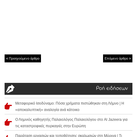
Προηγούμενο άρθρο
Επόμενο άρθρο
Ροή ειδήσεων
Μεταφορικό Ισοδύναμο: Πόσα χρήματα πιστώθηκαν στη Λήμνο | Η
«αποκαλυπτική» αναλογία ανά κάτοικο
Ο Λημνιός καθηγητής Παλαιολόγος Παλαιολόγου στο Al Jazeera για
τις καταστροφικές πυρκαγιές στην Ευρώπη
Παράταση εργασιών και τοποθέτησης σκαλωσιών στη Μύρινα | Τι