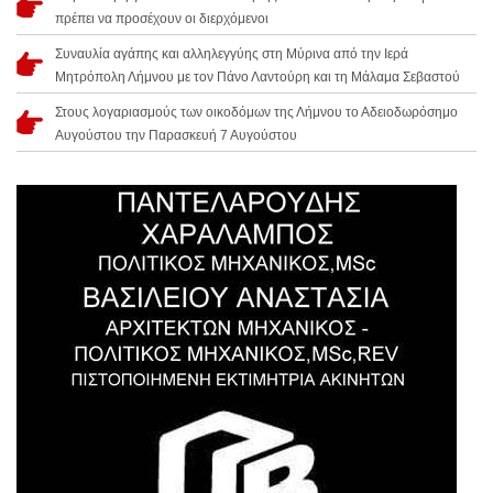
πρέπει να προσέχουν οι διερχόμενοι
Συναυλία αγάπης και αλληλεγγύης στη Μύρινα από την Ιερά
Μητρόπολη Λήμνου με τον Πάνο Λαντούρη και τη Μάλαμα Σεβαστού
Στους λογαριασμούς των οικοδόμων της Λήμνου το Αδειοδωρόσημο
Αυγούστου την Παρασκευή 7 Αυγούστου