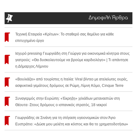
Δημοφιλή Άρθρα
Τεχνική Εταιρεία «Κρίτων»: Το σταθερό σας θεμέλιο για κάθε
επιτυχημένο έργο
Ισχυρό pressing Γεωργιάδη στη Γεώργα για οικονομικά κίνητρα στους
γιατρούς: «Θα δυσκολευτούμε να βρούμε καρδιολόγο» | Τι απάντησε
η Δήμαρχος Λήμνου
«Βουλιάζει» από τουρίστες η Ιταλία: Viral βίντεο με ατελείωτες ουρές,
ασφυκτικά γεμάτους δρόμους σε Ρώμη, Λίμνη Κόμο, Cinque Terre
Συναγερμός στην Ευρώπη: «Έκρηξη» χιλιάδων μεταναστών στη
Θέουτα -Στους δρόμους ο ισπανικός στρατός, 18 νεκροί
Γεωργιάδης σε Σινάνη για τη στέγαση υγειονομικών στον Άγιο
Ευστράτιο: «Δώσε μου μελέτη και κόστος και θα το χρηματοδοτήσω»