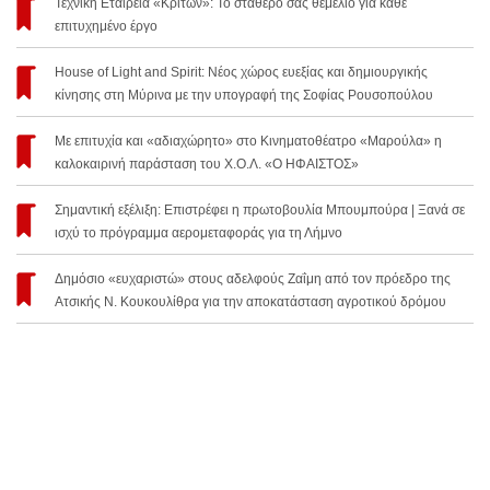
Τεχνική Εταιρεία «Κρίτων»: Το σταθερό σας θεμέλιο για κάθε
επιτυχημένο έργο
House of Light and Spirit: Νέος χώρος ευεξίας και δημιουργικής
κίνησης στη Μύρινα με την υπογραφή της Σοφίας Ρουσοπούλου
Με επιτυχία και «αδιαχώρητο» στο Κινηματοθέατρο «Μαρούλα» η
καλοκαιρινή παράσταση του Χ.Ο.Λ. «Ο ΗΦΑΙΣΤΟΣ»
Σημαντική εξέλιξη: Επιστρέφει η πρωτοβουλία Μπουμπούρα | Ξανά σε
ισχύ το πρόγραμμα αερομεταφοράς για τη Λήμνο
Δημόσιο «ευχαριστώ» στους αδελφούς Ζαΐμη από τον πρόεδρο της
Ατσικής Ν. Κουκουλίθρα για την αποκατάσταση αγροτικού δρόμου