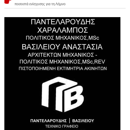
ποσοστά ενίσχυσης για τη Λήμνο