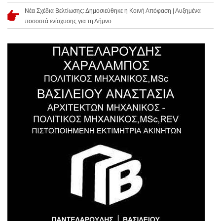
Νέα Σχέδια Βελτίωσης: Δημοσιεύθηκε η Κοινή Απόφαση | Αυξημένα
ποσοστά ενίσχυσης για τη Λήμνο