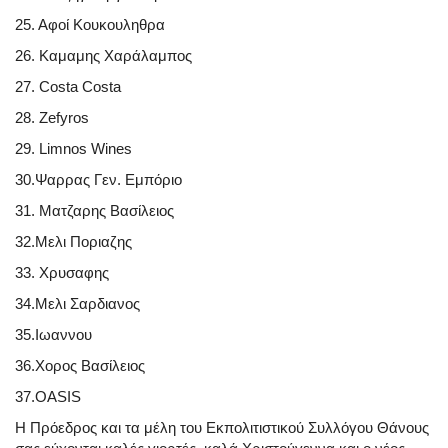
25. Αφοί Κουκουληθρα
26. Καμαμης Χαράλαμπος
27. Costa Costa
28. Zefyros
29. Limnos Wines
30.Ψαρρας Γεν. Εμπόριο
31. Ματζαρης Βασίλειος
32.Μελι Ποριαζης
33. Χρυσαφης
34.Μελι Σαρδιανος
35.Ιωαννου
36.Χορος Βασίλειος
37.OASIS
Η Πρόεδρος και τα μέλη του Εκπολιτιστικού Συλλόγου Θάνους