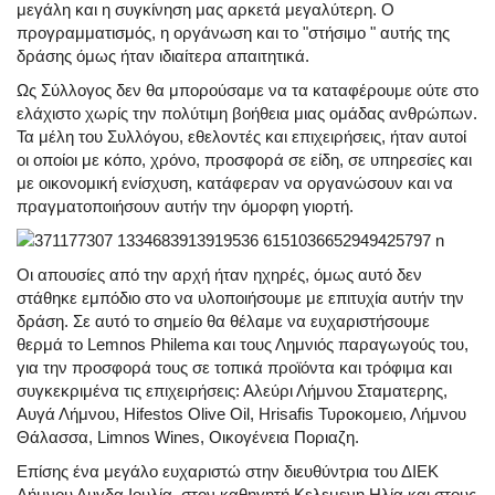
μεγάλη και η συγκίνηση μας αρκετά μεγαλύτερη. Ο
προγραμματισμός, η οργάνωση και το "στήσιμο " αυτής της
δράσης όμως ήταν ιδιαίτερα απαιτητικά.
Ως Σύλλογος δεν θα μπορούσαμε να τα καταφέρουμε ούτε στο
ελάχιστο χωρίς την πολύτιμη βοήθεια μιας ομάδας ανθρώπων.
Τα μέλη του Συλλόγου, εθελοντές και επιχειρήσεις, ήταν αυτοί
οι οποίοι με κόπο, χρόνο, προσφορά σε είδη, σε υπηρεσίες και
με οικονομική ενίσχυση, κατάφεραν να οργανώσουν και να
πραγματοποιήσουν αυτήν την όμορφη γιορτή.
Οι απουσίες από την αρχή ήταν ηχηρές, όμως αυτό δεν
στάθηκε εμπόδιο στο να υλοποιήσουμε με επιτυχία αυτήν την
δράση. Σε αυτό το σημείο θα θέλαμε να ευχαριστήσουμε
θερμά το Lemnos Philema και τους Λημνιός παραγωγούς του,
για την προσφορά τους σε τοπικά προϊόντα και τρόφιμα και
συγκεκριμένα τις επιχειρήσεις: Αλεύρι Λήμνου Σταματερης,
Αυγά Λήμνου, Hifestos Olive Oil, Hrisafis Τυροκομειο, Λήμνου
Θάλασσα, Limnos Wines, Οικογένεια Ποριαζη.
Επίσης ένα μεγάλο ευχαριστώ στην διευθύντρια του ΔΙΕΚ
Λήμνου Λυγδα Ιουλία, στον καθηγητή Κελεμενη Ηλία και στους