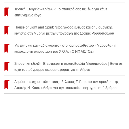
Τεχνική Εταιρεία «Κρίτων»: Το σταθερό σας θεμέλιο για κάθε
επιτυχημένο έργο
House of Light and Spirit: Νέος χώρος ευεξίας και δημιουργικής
κίνησης στη Μύρινα με την υπογραφή της Σοφίας Ρουσοπούλου
Με επιτυχία και «αδιαχώρητο» στο Κινηματοθέατρο «Μαρούλα» η
καλοκαιρινή παράσταση του Χ.Ο.Λ. «Ο ΗΦΑΙΣΤΟΣ»
Σημαντική εξέλιξη: Επιστρέφει η πρωτοβουλία Μπουμπούρα | Ξανά σε
ισχύ το πρόγραμμα αερομεταφοράς για τη Λήμνο
Δημόσιο «ευχαριστώ» στους αδελφούς Ζαΐμη από τον πρόεδρο της
Ατσικής Ν. Κουκουλίθρα για την αποκατάσταση αγροτικού δρόμου