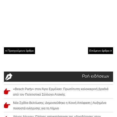
Προηγούμενο άρθρο
Επόμενο άρθρο
Ροή ειδήσεων
«Beach Party» στον Άγιο Ερμόλαο: Πρωτότυπη καλοκαιρινή βραδιά
από τον Πολιτιστικό Σύλλογο Ατσικής
Νέα Σχέδια Βελτίωσης: Δημοσιεύθηκε η Κοινή Απόφαση | Αυξημένα
ποσοστά ενίσχυσης για τη Λήμνο
Δήμος Λήμνου: Πλήρης αποκατάσταση της υδροδότησης στον