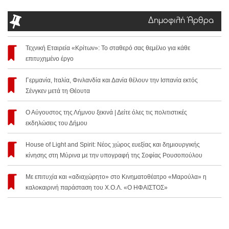
Δημοφιλή Άρθρα
Τεχνική Εταιρεία «Κρίτων»: Το σταθερό σας θεμέλιο για κάθε
επιτυχημένο έργο
Γερμανία, Ιταλία, Φινλανδία και Δανία θέλουν την Ισπανία εκτός
Σένγκεν μετά τη Θέουτα
Ο Αύγουστος της Λήμνου ξεκινά | Δείτε όλες τις πολιτιστικές
εκδηλώσεις του Δήμου
House of Light and Spirit: Νέος χώρος ευεξίας και δημιουργικής
κίνησης στη Μύρινα με την υπογραφή της Σοφίας Ρουσοπούλου
Με επιτυχία και «αδιαχώρητο» στο Κινηματοθέατρο «Μαρούλα» η
καλοκαιρινή παράσταση του Χ.Ο.Λ. «Ο ΗΦΑΙΣΤΟΣ»