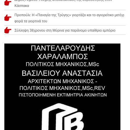
Κάσπακα
Προπούλι: Η «Παναγία της Τρύγης» γιορτάζει και το αγιορείτικο μετόχι
φορά τα γιορτινά του
Σύλληψη 38χρονου στη Μύρινα για παράνομο υπαίθριο εμπόριο