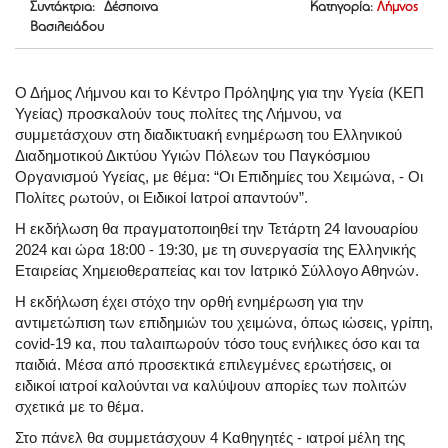
Συντάκτρια: Δέσποινα
Κατηγορία:
Λήμνος
Βασιλειάδου
Ο Δήμος Λήμνου και το Κέντρο Πρόληψης για την Υγεία (ΚΕΠ
Υγείας) προσκαλούν τους πολίτες της Λήμνου, να
συμμετάσχουν στη διαδικτυακή ενημέρωση του Ελληνικού
Διαδημοτικού Δικτύου Υγιών Πόλεων του Παγκόσμιου
Οργανισμού Υγείας, με θέμα: “Οι Επιδημίες του Χειμώνα, - Οι
Πολίτες ρωτούν, οι Ειδικοί Ιατροί απαντούν”.
Η εκδήλωση θα πραγματοποιηθεί την Τετάρτη 24 Ιανουαρίου
2024 και ώρα 18:00 - 19:30, με τη συνεργασία της Ελληνικής
Εταιρείας Χημειοθεραπείας και τον Ιατρικό Σύλλογο Αθηνών.
Η εκδήλωση έχει στόχο την ορθή ενημέρωση για την
αντιμετώπιση των επιδημιών του χειμώνα, όπως ιώσεις, γρίπη,
covid-19 κα, που ταλαιπωρούν τόσο τους ενήλικες όσο και τα
παιδιά. Μέσα από προσεκτικά επιλεγμένες ερωτήσεις, οι
ειδικοί ιατροί καλούνται να καλύψουν απορίες των πολιτών
σχετικά με το θέμα.
Στο πάνελ θα συμμετάσχουν 4 Καθηγητές - ιατροί μέλη της