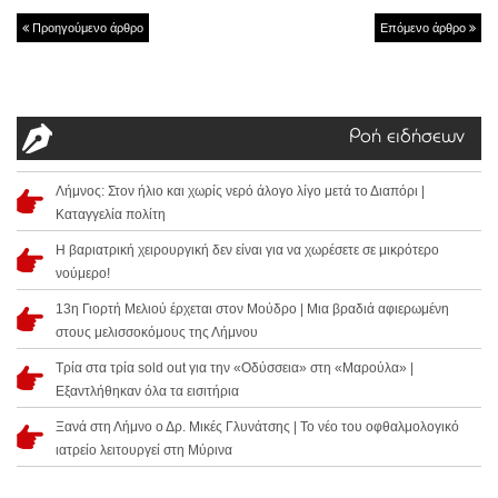
Προηγούμενο άρθρο
Επόμενο άρθρο
Ροή ειδήσεων
Λήμνος: Στον ήλιο και χωρίς νερό άλογο λίγο μετά το Διαπόρι |
Καταγγελία πολίτη
Η βαριατρική χειρουργική δεν είναι για να χωρέσετε σε μικρότερο
νούμερο!
13η Γιορτή Μελιού έρχεται στον Μούδρο | Μια βραδιά αφιερωμένη
στους μελισσοκόμους της Λήμνου
Τρία στα τρία sold out για την «Οδύσσεια» στη «Μαρούλα» |
Εξαντλήθηκαν όλα τα εισιτήρια
Ξανά στη Λήμνο ο Δρ. Μικές Γλυνάτσης | Το νέο του οφθαλμολογικό
ιατρείο λειτουργεί στη Μύρινα