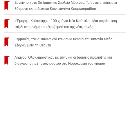
Συγκίνηση στο 3ο Δημοτικό Σχολείο Μύρινας: Το ύστατο χαίρε στη
30χρονη εκπαιδευτικό Κωνσταντίνα Κουρκουραΐδου
«Έμορφη Κούταλης» - 100 χρόνια Νέα Κούταλη | Μια παράσταση -
ταξίδι στη μνήμη του ξεριζωμού και της νέας αρχής
Γερμανία, Ιταλία, Φινλανδία και Δανία θέλουν την Ισπανία εκτός
Σένγκεν μετά τη Θέουτα
Λήμνος: Ολοκληρώθηκαν με επιτυχία οι δράσεις πρόληψης και
διάγνωσης παθήσεων μαστού στο Νοσοκομείο του νησιού