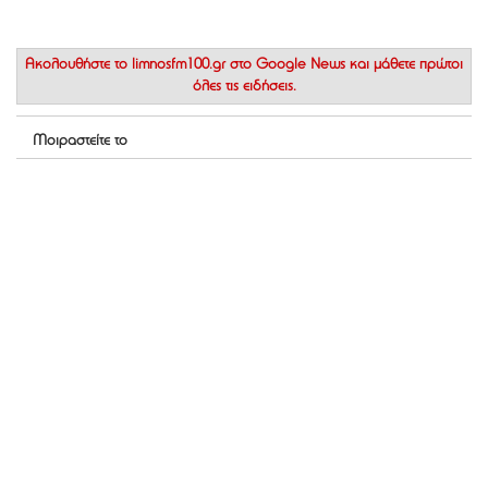
Ακολουθήστε το
limnosfm100.gr στο Google News
και μάθετε πρώτοι
όλες τις ειδήσεις.
Μοιραστείτε το