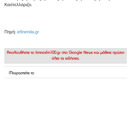
Καστελλόριζο.
Πηγή:
iefinerida.gr
Ακολουθήστε το
limnosfm100.gr στο Google News
και μάθετε πρώτοι
όλες τις ειδήσεις.
Μοιραστείτε το