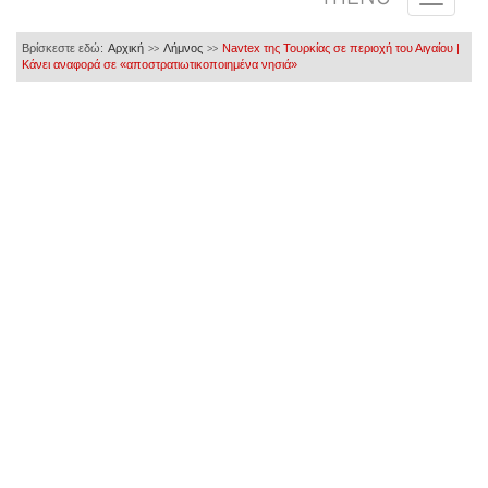
Βρίσκεστε εδώ:
Αρχική
Λήμνος
Navtex της Τουρκίας σε περιοχή του Αιγαίου |
>>
>>
Κάνει αναφορά σε «αποστρατιωτικοποιημένα νησιά»