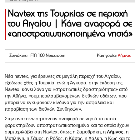
14.02.2024 | 08:55
Navtex της Τουρκίας σε περιοχή
του Αιγαίου | Κάνει αναφορά σε
«αποστρατιωτικοποιημένα νησιά»
Συντάκτης: FM 100 Newsroom
Κατηγορία:
Λήμνος
Νέα navtex, για έρευνες σε μεγάλη περιοχή του Αιγαίου,
εξέδωσε χθες η Τουρκία, ενώ η Άγκυρα, στην έκδοση της
Navtex, κάνει λόγο για «στρατιωτικές δραστηριότητες» από
την Αθήνα, «συμπεριλαμβανομένων διεθνών υδάτων, που
μπορεί να εγκυμονούν κίνδυνο για την ασφάλεια και
παραβίαση των διεθνών Συνθηκών».
Στην ανακοίνωση κάνουν αναφορά σε νησιά τα οποία
χαρακτηρίζουν αποστρατιωτικοποιημένα και τα οποία έχουν
συμπεριλάβει στη Navtex, όπως η Σαμοθράκη, η
Λήμνος
, η
Μυτιλήνη, η Σάμος, η Ρόδος, η Κάσος, η Χάλκη, η Κως και το