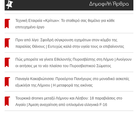
Δημοφιλή Άρθρα
Τεχνική Εταιρεία «Κρίτων»: Το σταθερό σας θεμέλιο για κάθε
επιτυχημένο έργο
Πριν από λίγο: Σφοδρή σύγκρουση οχημάτων στον κόμβο της
παραλίας Θάνους | Ευτυχώς καλά στην υγεία τους οι επιβαίνοντες
Πώς μπορείτε να γίνετε Εθελοντής Πυροσβέστης στη Λήμνο | Ανοίγουν
οι αιτήσεις με το νέο πλαίσιο του Πυροσβεστικού Σώματος
Παναγία Κακαβιώτισσα: Προεόρτια Πανήγυρις στο μοναδικό ασκεπές
εξωκλήσι της Λήμνου | Η μεταφορά της εικόνας
Τουρκικά drones μεταξύ Λήμνου και Λέσβου: 18 παραβιάσεις στο
Αιγαίο | Άμεση αναχαίτιση από οπλισμένα ελληνικά F-16