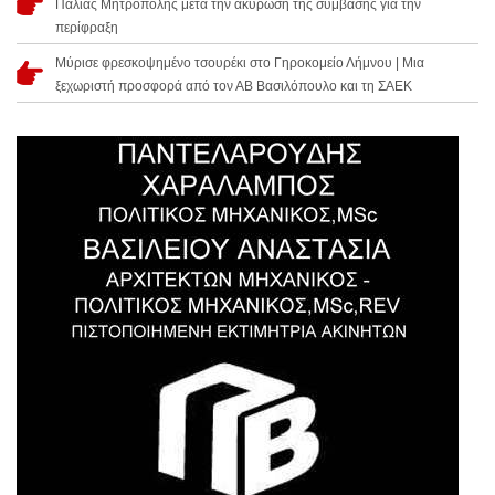
Παλιάς Μητρόπολης μετά την ακύρωση της σύμβασης για την
περίφραξη
Μύρισε φρεσκοψημένο τσουρέκι στο Γηροκομείο Λήμνου | Μια
ξεχωριστή προσφορά από τον ΑΒ Βασιλόπουλο και τη ΣΑΕΚ