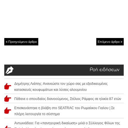
Προηγούμενο άρθρο
Επόμενο άρθρο
Ροή ειδήσεων
Δημήτρης Λιάπης: Ανανεώστε τον χώρο σας με εξειδικευμένες
κατασκευές κουφωμάτων και λύσεις αλουμινίου
Πέθανε ο σπουδαίος διανοούμενος, Στέλιος Ράμφος σε ηλικία 87 ετών
Επισκευάστηκε η βλάβη στο SEATRAC του Ρωμαίικου Γιαλου | Σε
πλήρη λειτουργία το σύστημα
Αντωνιάδειο: Για «πανηγυρική δικαίωση» μιλά ο Σύλλογος Φίλων της