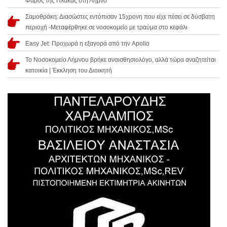
Φάρος της Πλάκας στη Λήμνο
Σαμοθράκη: Διασώστες εντόπισαν 15χρονη που είχε πέσει σε δύσβατη
περιοχή -Μεταφέρθηκε σε νοσοκομείο με τραύμα στο κεφάλι
Easy Jet: Προχωρά η εξαγορά από την Apollo
Το Νοσοκομείο Λήμνου βρήκε αναισθησιολόγο, αλλά τώρα αναζητείται
κατοικία | Έκκληση του Διοικητή