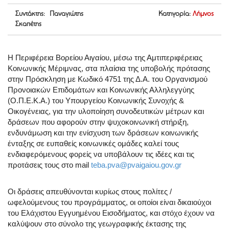
Συντάκτης: Παναγιώτης
Κατηγορία:
Λήμνος
Σκαπέτης
Η Περιφέρεια Βορείου Αιγαίου, μέσω της Αμτιπεριφέρειας
Κοινωνικής Μέριμνας, στα πλαίσια της υποβολής πρότασης
στην Πρόσκληση με Κωδικό 4751 της Δ.Α. του Οργανισμού
Προνοιακών Επιδομάτων και Κοινωνικής Αλληλεγγύης
(Ο.Π.Ε.Κ.Α.) του Υπουργείου Κοινωνικής Συνοχής &
Οικογένειας, για την υλοποίηση συνοδευτικών μέτρων και
δράσεων που αφορούν στην ψυχοκοινωνική στήριξη,
ενδυνάμωση και την ενίσχυση των δράσεων κοινωνικής
ένταξης σε ευπαθείς κοινωνικές ομάδες καλεί τους
ενδιαφερόμενους φορείς να υποβάλουν τις ιδέες και τις
προτάσεις τους στο mail
teba.pva@pvaigaiou.gov.gr
Οι δράσεις απευθύνονται κυρίως στους πολίτες /
ωφελούμενους του προγράμματος, οι οποίοι είναι δικαιούχοι
του Ελάχιστου Εγγυημένου Εισοδήματος, και στόχο έχουν να
καλύψουν στο σύνολο της γεωγραφικής έκτασης της