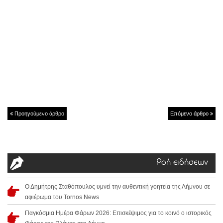
Προηγούμενο άρθρο
Επόμενο άρθρο
Ροή ειδήσεων
Ο Δημήτρης Σταθόπουλος υμνεί την αυθεντική γοητεία της Λήμνου σε
αφιέρωμα του Tornos News
Παγκόσμια Ημέρα Φάρων 2026: Επισκέψιμος για το κοινό ο ιστορικός