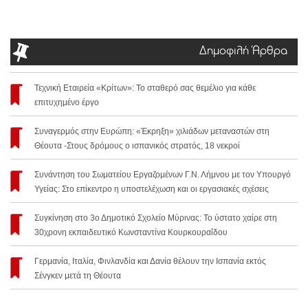
Δημοφιλή Άρθρα
Τεχνική Εταιρεία «Κρίτων»: Το σταθερό σας θεμέλιο για κάθε
επιτυχημένο έργο
Συναγερμός στην Ευρώπη: «Έκρηξη» χιλιάδων μεταναστών στη
Θέουτα -Στους δρόμους ο ισπανικός στρατός, 18 νεκροί
Συνάντηση του Σωματείου Εργαζομένων Γ.Ν. Λήμνου με τον Υπουργό
Υγείας: Στο επίκεντρο η υποστελέχωση και οι εργασιακές σχέσεις
Συγκίνηση στο 3ο Δημοτικό Σχολείο Μύρινας: Το ύστατο χαίρε στη
30χρονη εκπαιδευτικό Κωνσταντίνα Κουρκουραΐδου
Γερμανία, Ιταλία, Φινλανδία και Δανία θέλουν την Ισπανία εκτός
Σένγκεν μετά τη Θέουτα