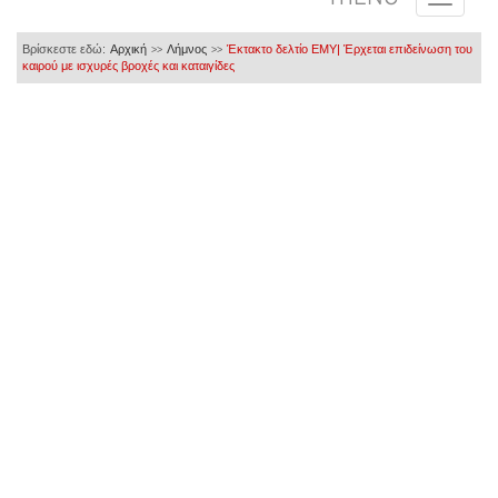
Βρίσκεστε εδώ:
Αρχική
Λήμνος
Έκτακτο δελτίο ΕΜΥ| Έρχεται επιδείνωση του
>>
>>
καιρού με ισχυρές βροχές και καταιγίδες