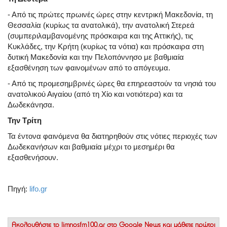
- Από τις πρώτες πρωινές ώρες στην κεντρική Μακεδονία, τη
Θεσσαλία (κυρίως τα ανατολικά), την ανατολική Στερεά
(συμπεριλαμβανομένης πρόσκαιρα και της Αττικής), τις
Κυκλάδες, την Κρήτη (κυρίως τα νότια) και πρόσκαιρα στη
δυτική Μακεδονία και την Πελοπόννησο με βαθμιαία
εξασθένηση των φαινομένων από το απόγευμα.
- Από τις προμεσημβρινές ώρες θα επηρεαστούν τα νησιά του
ανατολικού Αιγαίου (από τη Χίο και νοτιότερα) και τα
Δωδεκάνησα.
Την Τρίτη
Τα έντονα φαινόμενα θα διατηρηθούν στις νότιες περιοχές των
Δωδεκανήσων και βαθμιαία μέχρι το μεσημέρι θα
εξασθενήσουν.
Πηγή:
lifo.gr
Ακολουθήστε το
limnosfm100.gr στο Google News
και μάθετε πρώτοι