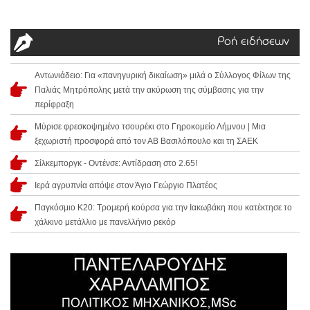
Ροή ειδήσεων
Αντωνιάδειο: Για «πανηγυρική δικαίωση» μιλά ο Σύλλογος Φίλων της
Παλιάς Μητρόπολης μετά την ακύρωση της σύμβασης για την
περίφραξη
Μύρισε φρεσκοψημένο τσουρέκι στο Γηροκομείο Λήμνου | Μια
ξεχωριστή προσφορά από τον ΑΒ Βασιλόπουλο και τη ΣΑΕΚ
Σίλκεμποργκ - Οντένσε: Αντίδραση στο 2.65!
Ιερά αγρυπνία απόψε στον Άγιο Γεώργιο Πλατέος
Παγκόσμιο Κ20: Τρομερή κούρσα για την Ιακωβάκη που κατέκτησε το
χάλκινο μετάλλιο με πανελλήνιο ρεκόρ