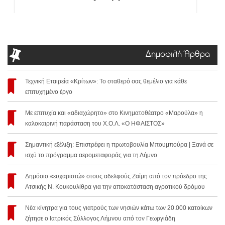
Δημοφιλή Άρθρα
Τεχνική Εταιρεία «Κρίτων»: Το σταθερό σας θεμέλιο για κάθε
επιτυχημένο έργο
Με επιτυχία και «αδιαχώρητο» στο Κινηματοθέατρο «Μαρούλα» η
καλοκαιρινή παράσταση του Χ.Ο.Λ. «Ο ΗΦΑΙΣΤΟΣ»
Σημαντική εξέλιξη: Επιστρέφει η πρωτοβουλία Μπουμπούρα | Ξανά σε
ισχύ το πρόγραμμα αερομεταφοράς για τη Λήμνο
Δημόσιο «ευχαριστώ» στους αδελφούς Ζαΐμη από τον πρόεδρο της
Ατσικής Ν. Κουκουλίθρα για την αποκατάσταση αγροτικού δρόμου
Νέα κίνητρα για τους γιατρούς των νησιών κάτω των 20.000 κατοίκων
ζήτησε ο Ιατρικός Σύλλογος Λήμνου από τον Γεωργιάδη