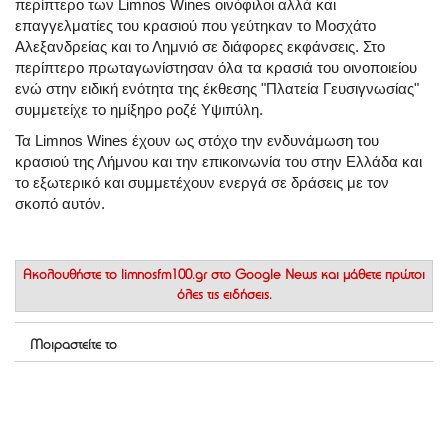
περίπτερο των
Limnos Wines οινόφιλοι αλλά και
επαγγελματίες του κρασιού που γεύτηκαν το Μοσχάτο
Αλεξανδρείας και το Λημνιό σε διάφορες εκφάνσεις. Στο
περίπτερο πρωταγωνίστησαν όλα τα κρασιά του οινοποιείου
ενώ στην ειδική ενότητα της έκθεσης "Πλατεία Γευσιγνωσίας"
συμμετείχε το ημίξηρο ροζέ Υψιπύλη.
Τα Limnos Wines έχουν ως στόχο την ενδυνάμωση του
κρασιού της Λήμνου
και την επικοινωνία του στην Ελλάδα και
το εξωτερικό και συμμετέχουν ενεργά σε δράσεις με τον
σκοπό αυτόν.
Ακολουθήστε το
limnosfm100.gr στο Google News
και μάθετε πρώτοι
όλες τις ειδήσεις.
Μοιραστείτε το