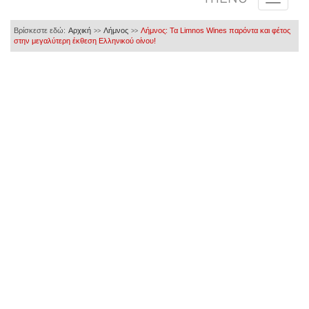
Βρίσκεστε εδώ:
Αρχική
Λήμνος
Λήμνος: Τα Limnos Wines παρόντα και φέτος
>>
>>
στην μεγαλύτερη έκθεση Ελληνικού οίνου!