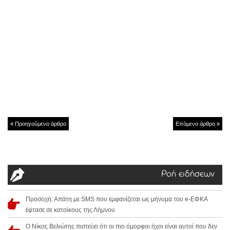
Προηγούμενο άρθρο
Επόμενο άρθρο
Ροή ειδήσεων
Προσοχή: Απάτη με SMS που εμφανίζεται ως μήνυμα του e-ΕΦΚΑ
έφτασε σε κατοίκους της Λήμνου
Ο Νίκος Βελιώτης πιστεύει ότι οι πιο όμορφοι ήχοι είναι αυτοί που δεν