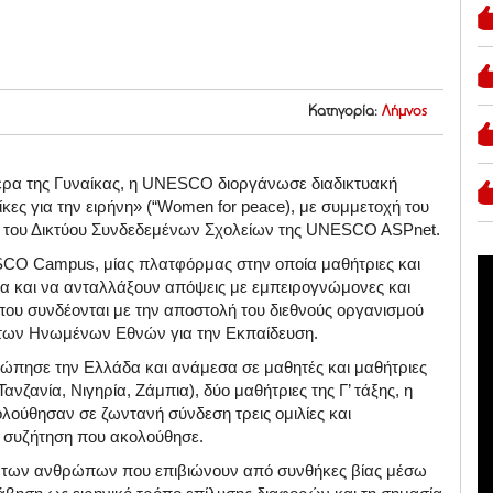
Κατηγορία:
Λήμνος
μέρα της Γυναίκας, η UNESCO διοργάνωσε διαδικτυακή
ες για την ειρήνη» (“Women for peace), με συμμετοχή του
 του Δικτύου Συνδεδεμένων Σχολείων της UNESCO ASPnet.
O Campus, μίας πλατφόρμας στην οποία μαθήτριες και
α και να ανταλλάξουν απόψεις με εμπειρογνώμονες και
ου συνδέονται με την αποστολή του διεθνούς οργανισμού
ας των Ηνωμένων Εθνών για την Εκπαίδευση.
ώπησε την Ελλάδα και ανάμεσα σε μαθητές και μαθήτριες
νζανία, Νιγηρία, Ζάμπια), δύο μαθήτριες της Γ’ τάξης, η
ούθησαν σε ζωντανή σύνδεση τρεις ομιλίες και
η συζήτηση που ακολούθησε.
 των ανθρώπων που επιβιώνουν από συνθήκες βίας μέσω