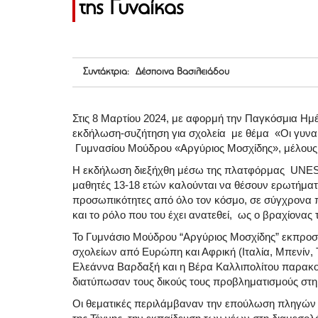
της Γυναίκας
Συντάκτρια: Δέσποινα Βασιλειάδου
Στις 8 Μαρτίου 2024, με αφορμή την Παγκόσμια Η
εκδήλωση-συζήτηση για σχολεία με θέμα «Οι γυναίκ
Γυμνασίου Μούδρου «Αργύριος Μοσχίδης», μέλους
Η εκδήλωση διεξήχθη μέσω της πλατφόρμας UNESC
μαθητές 13-18 ετών καλούνται να θέσουν ερωτήματ
προσωπικότητες από όλο τον κόσμο, σε σύγχρονα π
και το ρόλο που του έχει ανατεθεί, ως ο βραχίον
Το Γυμνάσιο Μούδρου “Αργύριος Μοσχίδης” εκπροσ
σχολείων από Ευρώπη και Αφρική (Ιταλία, Μπενίν, Τα
Ελεάννα Βαρδαξή και η Βέρα Καλλιπολίτου παρακολ
διατύπωσαν τους δικούς τους προβληματισμούς στ
Οι θεματικές περιλάμβαναν την επούλωση πληγών