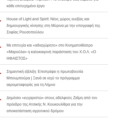
κάθε επιτυχημένο έργο
House of Light and Spirit: Νέος χώρος ευεξίας και
δημιουργικής κίνησης στη Μύρινα με την υπογραφή της
Σοφίας Ρουσοπούλου
Με επιτυχία και «αδιαχώρητο» στο Κινηματοθέατρο
«Μαρούλα» η καλοκαιρινή παράσταση του Χ.Ο.Λ. «Ο
ΗΦΑΙΣΤΟΣ»
Σημαντική εξέλιξη: Επιστρέφει η πρωτοβουλία
Μπουμπούρα | Ξανά σε ισχύ το πρόγραμμα
αερομεταφοράς για τη Λήμνο
Δημόσιο «ευχαριστώ» στους αδελφούς Ζαΐμη από τον
πρόεδρο της Ατσικής Ν. Κουκουλίθρα για την
αποκατάσταση αγροτικού δρόμου