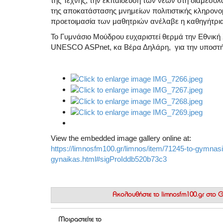
της Τέχνης, την εκπαίδευση των νέων στη διαμεσολ
της αποκατάστασης μνημείων πολιτιστικής κληρονο
προετοιμασία των μαθητριών ανέλαβε η καθηγήτρι
Το Γυμνάσιο Μούδρου ευχαριστεί θερμά την Εθνική 
UNESCO ASPnet, κα Βέρα Δηλάρη, για την υποστήρ
View the embedded image gallery online at:
https://limnosfm100.gr/limnos/item/71245-to-gymnas
gynaikas.html#sigProIddb520b73c3
Ακολουθήστε το
limnosfm100.gr στο
Μοιραστείτε το