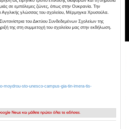
άβηση ως ειρηνικό τρόπο επίλυσης διαφορών και τη σημασία
μιάς σε εμπόλεμες ζώνες, όπως στην Ουκρανία. Την
α Αγγλικής γλώσσας του σχολείου, Μέρμηγκα Χρυσούλα.
Συντονίστρια του Δικτύου Συνδεδεμένων Σχολείων της
ιξή της στη συμμετοχή του σχολείου μας στην εκδήλωση.
io-moydrou-sto-unesco-campus-gia-tin-imera-tis-
 Google News
και μάθετε πρώτοι όλες τις ειδήσεις.