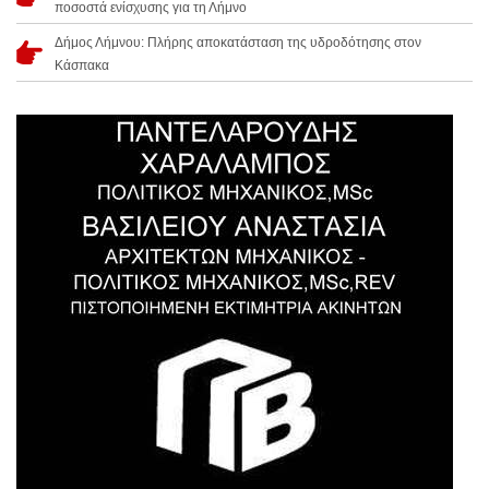
ποσοστά ενίσχυσης για τη Λήμνο
Δήμος Λήμνου: Πλήρης αποκατάσταση της υδροδότησης στον
Κάσπακα