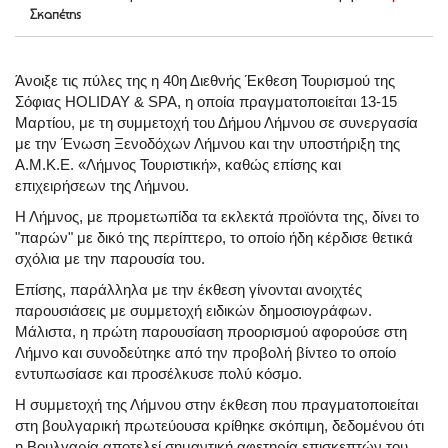
Σκαπέτης
Άνοιξε τις πύλες της η 40η Διεθνής Έκθεση Τουρισμού της
Σόφιας HOLIDAY & SPA, η οποία πραγματοποιείται 13-15
Μαρτίου, με τη συμμετοχή του Δήμου Λήμνου σε συνεργασία
με την Ένωση Ξενοδόχων Λήμνου και την υποστήριξη της
Α.Μ.Κ.Ε. «Λήμνος Τουριστική», καθώς επίσης και
επιχειρήσεων της Λήμνου.
Η Λήμνος, με προμετωπίδα τα εκλεκτά προϊόντα της, δίνει το
"παρών" με δικό της περίπτερο, το οποίο ήδη κέρδισε θετικά
σχόλια με την παρουσία του.
Επίσης, παράλληλα με την έκθεση γίνονται ανοιχτές
παρουσιάσεις με συμμετοχή ειδικών δημοσιογράφων.
Μάλιστα, η πρώτη παρουσίαση προορισμού αφορούσε στη
Λήμνο και συνοδεύτηκε από την προβολή βίντεο το οποίο
εντυπωσίασε και προσέλκυσε πολύ κόσμο.
Η συμμετοχή της Λήμνου στην έκθεση που πραγματοποιείται
στη βουλγαρική πρωτεύουσα κρίθηκε σκόπιμη, δεδομένου ότι
η Βουλγαρία αποτελεί σημαντική αφετηρία επισκεπτών του