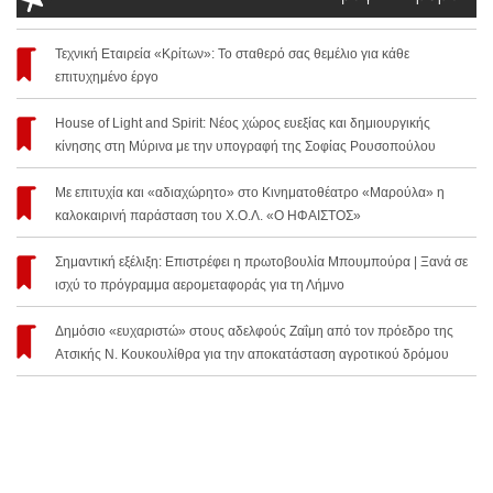
Τεχνική Εταιρεία «Κρίτων»: Το σταθερό σας θεμέλιο για κάθε
επιτυχημένο έργο
House of Light and Spirit: Νέος χώρος ευεξίας και δημιουργικής
κίνησης στη Μύρινα με την υπογραφή της Σοφίας Ρουσοπούλου
Με επιτυχία και «αδιαχώρητο» στο Κινηματοθέατρο «Μαρούλα» η
καλοκαιρινή παράσταση του Χ.Ο.Λ. «Ο ΗΦΑΙΣΤΟΣ»
Σημαντική εξέλιξη: Επιστρέφει η πρωτοβουλία Μπουμπούρα | Ξανά σε
ισχύ το πρόγραμμα αερομεταφοράς για τη Λήμνο
Δημόσιο «ευχαριστώ» στους αδελφούς Ζαΐμη από τον πρόεδρο της
Ατσικής Ν. Κουκουλίθρα για την αποκατάσταση αγροτικού δρόμου