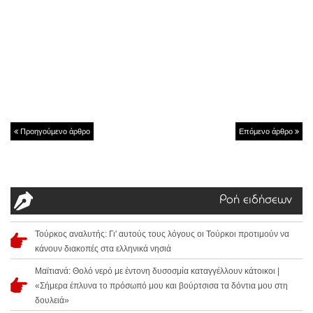
Προηγούμενο άρθρο
Επόμενο άρθρο
Ροή ειδήσεων
Τούρκος αναλυτής: Γι' αυτούς τους λόγους οι Τούρκοι προτιμούν να
κάνουν διακοπές στα ελληνικά νησιά
Μαϊτιανά: Θολό νερό με έντονη δυσοσμία καταγγέλλουν κάτοικοι |
«Σήμερα έπλυνα το πρόσωπό μου και βούρτσισα τα δόντια μου στη
δουλειά»