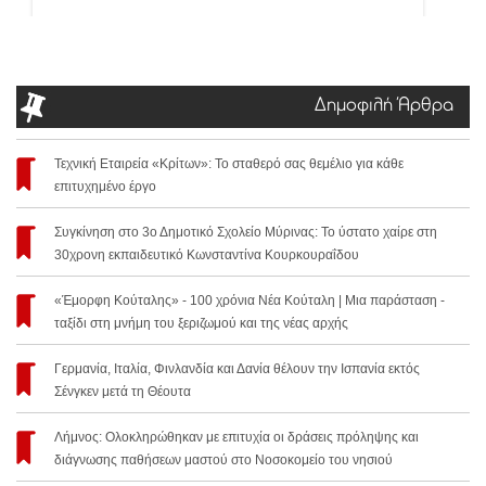
Δημοφιλή Άρθρα
Τεχνική Εταιρεία «Κρίτων»: Το σταθερό σας θεμέλιο για κάθε
επιτυχημένο έργο
Συγκίνηση στο 3ο Δημοτικό Σχολείο Μύρινας: Το ύστατο χαίρε στη
30χρονη εκπαιδευτικό Κωνσταντίνα Κουρκουραΐδου
«Έμορφη Κούταλης» - 100 χρόνια Νέα Κούταλη | Μια παράσταση -
ταξίδι στη μνήμη του ξεριζωμού και της νέας αρχής
Γερμανία, Ιταλία, Φινλανδία και Δανία θέλουν την Ισπανία εκτός
Σένγκεν μετά τη Θέουτα
Λήμνος: Ολοκληρώθηκαν με επιτυχία οι δράσεις πρόληψης και
διάγνωσης παθήσεων μαστού στο Νοσοκομείο του νησιού