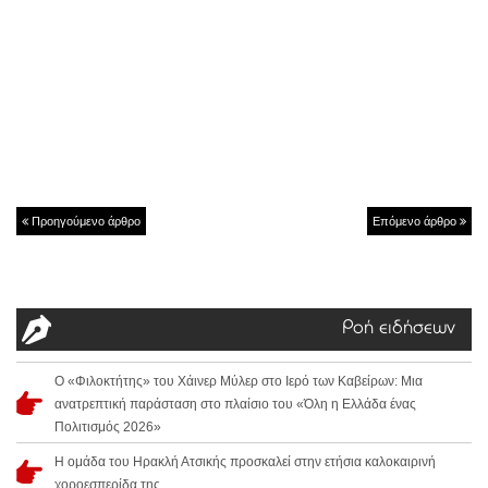
Προηγούμενο άρθρο
Επόμενο άρθρο
Ροή ειδήσεων
Ο «Φιλοκτήτης» του Χάινερ Μύλερ στο Ιερό των Καβείρων: Μια
ανατρεπτική παράσταση στο πλαίσιο του «Όλη η Ελλάδα ένας
Πολιτισμός 2026»
Η ομάδα του Ηρακλή Ατσικής προσκαλεί στην ετήσια καλοκαιρινή
χοροεσπερίδα της