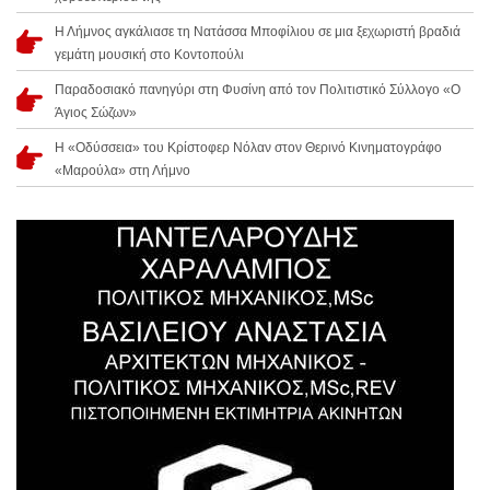
Η Λήμνος αγκάλιασε τη Νατάσσα Μποφίλιου σε μια ξεχωριστή βραδιά
γεμάτη μουσική στο Κοντοπούλι
Παραδοσιακό πανηγύρι στη Φυσίνη από τον Πολιτιστικό Σύλλογο «Ο
Άγιος Σώζων»
Η «Οδύσσεια» του Κρίστοφερ Νόλαν στον Θερινό Κινηματογράφο
«Μαρούλα» στη Λήμνο