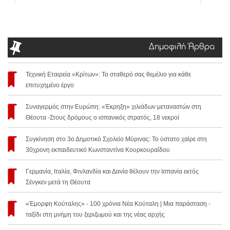
Δημοφιλή Άρθρα
Τεχνική Εταιρεία «Κρίτων»: Το σταθερό σας θεμέλιο για κάθε
επιτυχημένο έργο
Συναγερμός στην Ευρώπη: «Έκρηξη» χιλιάδων μεταναστών στη
Θέουτα -Στους δρόμους ο ισπανικός στρατός, 18 νεκροί
Συγκίνηση στο 3ο Δημοτικό Σχολείο Μύρινας: Το ύστατο χαίρε στη
30χρονη εκπαιδευτικό Κωνσταντίνα Κουρκουραΐδου
Γερμανία, Ιταλία, Φινλανδία και Δανία θέλουν την Ισπανία εκτός
Σένγκεν μετά τη Θέουτα
«Έμορφη Κούταλης» - 100 χρόνια Νέα Κούταλη | Μια παράσταση -
ταξίδι στη μνήμη του ξεριζωμού και της νέας αρχής