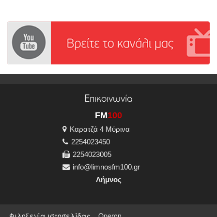
Επικοινωνία
FM
100
Καρατζά 4 Μύρινα
2254023450
2254023005
info@limnosfm100.gr
Λήμνος
Φιλοξενία ιστοσελίδας
Operon