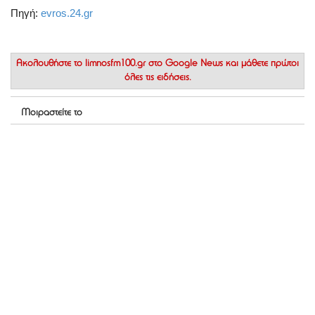
Πηγή:
evros.24.gr
Ακολουθήστε το
limnosfm100.gr στο Google News
και μάθετε πρώτοι
όλες τις ειδήσεις.
Μοιραστείτε το