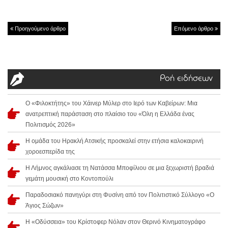
Προηγούμενο άρθρο
Επόμενο άρθρο
Ροή ειδήσεων
Ο «Φιλοκτήτης» του Χάινερ Μύλερ στο Ιερό των Καβείρων: Μια
ανατρεπτική παράσταση στο πλαίσιο του «Όλη η Ελλάδα ένας
Πολιτισμός 2026»
Η ομάδα του Ηρακλή Ατσικής προσκαλεί στην ετήσια καλοκαιρινή
χοροεσπερίδα της
Η Λήμνος αγκάλιασε τη Νατάσσα Μποφίλιου σε μια ξεχωριστή βραδιά
γεμάτη μουσική στο Κοντοπούλι
Παραδοσιακό πανηγύρι στη Φυσίνη από τον Πολιτιστικό Σύλλογο «Ο
Άγιος Σώζων»
Η «Οδύσσεια» του Κρίστοφερ Νόλαν στον Θερινό Κινηματογράφο