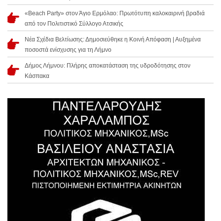
«Beach Party» στον Άγιο Ερμόλαο: Πρωτότυπη καλοκαιρινή βραδιά
από τον Πολιτιστικό Σύλλογο Ατσικής
Νέα Σχέδια Βελτίωσης: Δημοσιεύθηκε η Κοινή Απόφαση | Αυξημένα
ποσοστά ενίσχυσης για τη Λήμνο
Δήμος Λήμνου: Πλήρης αποκατάσταση της υδροδότησης στον
Κάσπακα