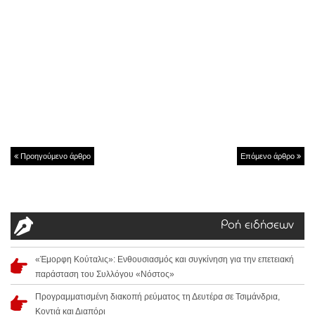
Προηγούμενο άρθρο
Επόμενο άρθρο
Ροή ειδήσεων
«Έμορφη Κούταλις»: Ενθουσιασμός και συγκίνηση για την επετειακή
παράσταση του Συλλόγου «Νόστος»
Προγραμματισμένη διακοπή ρεύματος τη Δευτέρα σε Τσιμάνδρια,
Κοντιά και Διαπόρι