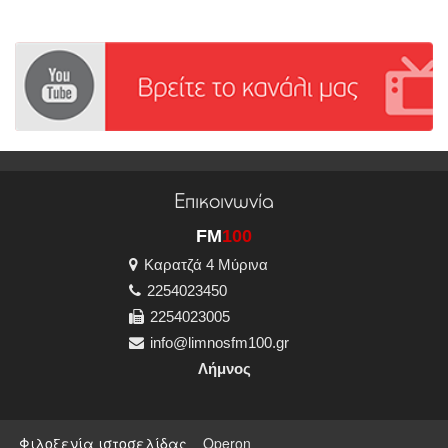
Επικοινωνία
FM
100
Καρατζά 4 Μύρινα
2254023450
2254023005
info@limnosfm100.gr
Λήμνος
Φιλοξενία ιστοσελίδας
Operon