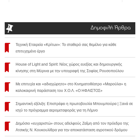
Δημοφιλή Άρθρα
Τεχνική Εταιρεία «Κρίτων»: Το σταθερό σας θεμέλιο για κάθε
επιτυχημένο έργο
House of Light and Spirit: Νέος χώρος ευεξίας και δημιουργικής
κίνησης στη Μύρινα με την υπογραφή της Σοφίας Ρουσοπούλου
Με επιτυχία και «αδιαχώρητο» στο Κινηματοθέατρο «Μαρούλα» η
καλοκαιρινή παράσταση του Χ.Ο.Λ. «Ο ΗΦΑΙΣΤΟΣ»
Σημαντική εξέλιξη: Επιστρέφει η πρωτοβουλία Μπουμπούρα | Ξανά σε
ισχύ το πρόγραμμα αερομεταφοράς για τη Λήμνο
Δημόσιο «ευχαριστώ» στους αδελφούς Ζαΐμη από τον πρόεδρο της
Ατσικής Ν. Κουκουλίθρα για την αποκατάσταση αγροτικού δρόμου