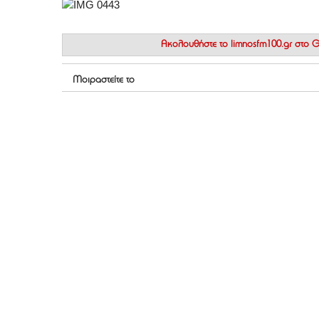
Ακολουθήστε το
limnosfm100.gr στο
Μοιραστείτε το