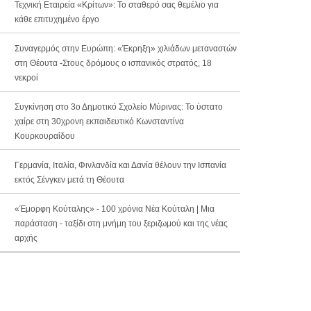
Τεχνική Εταιρεία «Κρίτων»: Το σταθερό σας θεμέλιο για
κάθε επιτυχημένο έργο
Συναγερμός στην Ευρώπη: «Έκρηξη» χιλιάδων μεταναστών
στη Θέουτα -Στους δρόμους ο ισπανικός στρατός, 18
νεκροί
Συγκίνηση στο 3ο Δημοτικό Σχολείο Μύρινας: Το ύστατο
χαίρε στη 30χρονη εκπαιδευτικό Κωνσταντίνα
Κουρκουραΐδου
Γερμανία, Ιταλία, Φινλανδία και Δανία θέλουν την Ισπανία
εκτός Σένγκεν μετά τη Θέουτα
«Έμορφη Κούταλης» - 100 χρόνια Νέα Κούταλη | Μια
παράσταση - ταξίδι στη μνήμη του ξεριζωμού και της νέας
αρχής