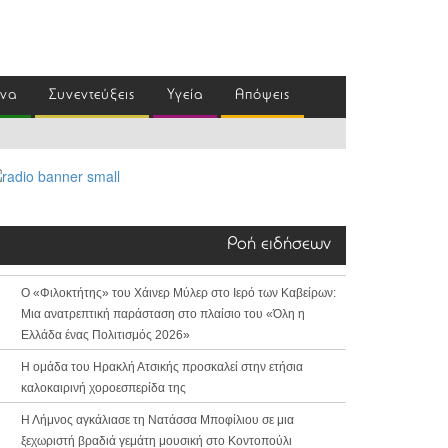
ένα
Συνεντεύξεις
Υγεία
Απόψεις
Ροή ειδήσεων
Ο «Φιλοκτήτης» του Χάινερ Μύλερ στο Ιερό των Καβείρων:
Μια ανατρεπτική παράσταση στο πλαίσιο του «Όλη η
Ελλάδα ένας Πολιτισμός 2026»
Η ομάδα του Ηρακλή Ατσικής προσκαλεί στην ετήσια
καλοκαιρινή χοροεσπερίδα της
Η Λήμνος αγκάλιασε τη Νατάσσα Μποφίλιου σε μια
ξεχωριστή βραδιά γεμάτη μουσική στο Κοντοπούλι