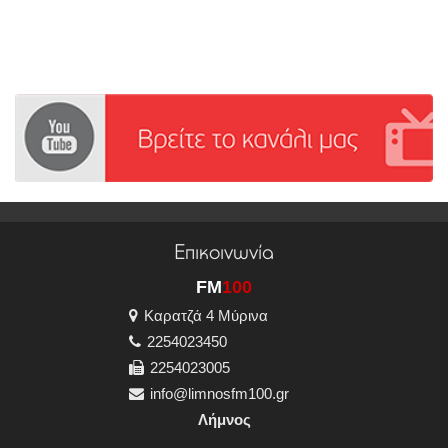
Επικοινωνία
FM
100
Καρατζά 4 Μύρινα
2254023450
2254023005
info@limnosfm100.gr
Λήμνος