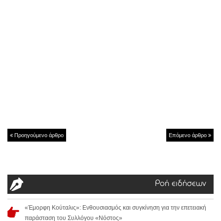
Προηγούμενο άρθρο
Επόμενο άρθρο
Ροή ειδήσεων
«Έμορφη Κούταλις»: Ενθουσιασμός και συγκίνηση για την επετειακή
παράσταση του Συλλόγου «Νόστος»