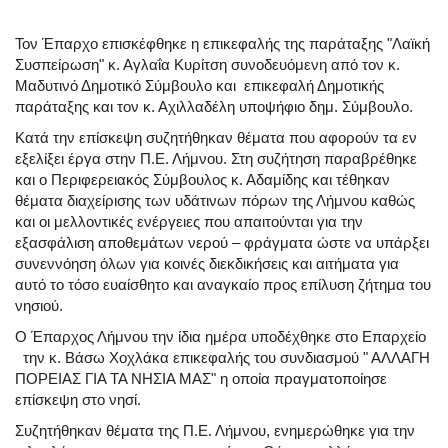
Τον Έπαρχο επισκέφθηκε η επικεφαλής της παράταξης "Λαϊκή
Συσπείρωση" κ. Αγλαΐα Κυρίτση συνοδευόμενη από τον κ.
Μαδυτινό Δημοτικό Σύμβουλο και επικεφαλή Δημοτικής
παράταξης και τον κ. Αχιλλαδέλη υποψήφιο δημ. Σύμβουλο.
Κατά την επίσκεψη συζητήθηκαν θέματα που αφορούν τα εν
εξελίξει έργα στην Π.Ε. Λήμνου. Στη συζήτηση παραβρέθηκε
και ο Περιφερειακός Σύμβουλος κ. Αδαμίδης και τέθηκαν
θέματα διαχείρισης των υδάτινων πόρων της Λήμνου καθώς
και οι μελλοντικές ενέργειες που απαιτούνται για την
εξασφάλιση αποθεμάτων νερού – φράγματα ώστε να υπάρξει
συνεννόηση όλων για κοινές διεκδικήσεις και αιτήματα για
αυτό το τόσο ευαίσθητο και αναγκαίο προς επίλυση ζήτημα του
νησιού.
Ο Έπαρχος Λήμνου την ίδια ημέρα υποδέχθηκε στο Επαρχείο
την κ. Βάσω Χοχλάκα επικεφαλής του συνδιασμού " ΑΛΛΑΓΗ
ΠΟΡΕΙΑΣ ΓΙΑ ΤΑ ΝΗΣΙΑ ΜΑΣ" η οποία πραγματοποίησε
επίσκεψη στο νησί.
Συζητήθηκαν θέματα της Π.Ε. Λήμνου, ενημερώθηκε για την