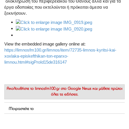
ολοκλήρωση του περιφερειακού του Θάνους αλλά και για τα
έργα οδοποιίας που εκτελούνται ή πρόκειται άμεσα να
ξεκινήσουν.
View the embedded image gallery online at:
https://limnosfm100.gr/limnos/item/72735-limnos-kyritsi-kai-
xoxlaka-episkefthikan-ton-eparxo-
limnou.html#sigProId15de316147
Ακολουθήστε το
limnosfm100.gr στο Google News
και μάθετε πρώτοι
όλες τις ειδήσεις.
Μοιραστείτε το