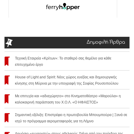
Δημοφιλή Άρθρα
Τεχνική Εταιρεία «Κρίτων»: Το σταθερό σας θεμέλιο για κάθε
επιτυχημένο έργο
House of Light and Spirit: Νέος χώρος ευεξίας και δημιουργικής
κίνησης στη Μύρινα με την υπογραφή της Σοφίας Ρουσοπούλου
Με επιτυχία και «αδιαχώρητο» στο Κινηματοθέατρο «Μαρούλα» η
καλοκαιρινή παράσταση του Χ.Ο.Λ. «Ο ΗΦΑΙΣΤΟΣ»
Σημαντική εξέλιξη: Επιστρέφει η πρωτοβουλία Μπουμπούρα | Ξανά σε
ισχύ το πρόγραμμα αερομεταφοράς για τη Λήμνο
Δημόσιο «ευχαριστώ» στους αδελφούς Ζαΐμη από τον πρόεδρο της