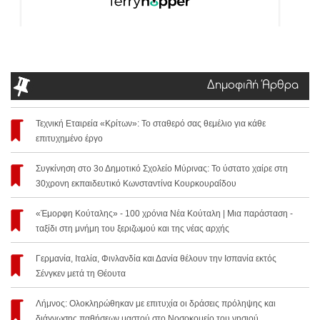
Δημοφιλή Άρθρα
Τεχνική Εταιρεία «Κρίτων»: Το σταθερό σας θεμέλιο για κάθε
επιτυχημένο έργο
Συγκίνηση στο 3ο Δημοτικό Σχολείο Μύρινας: Το ύστατο χαίρε στη
30χρονη εκπαιδευτικό Κωνσταντίνα Κουρκουραΐδου
«Έμορφη Κούταλης» - 100 χρόνια Νέα Κούταλη | Μια παράσταση -
ταξίδι στη μνήμη του ξεριζωμού και της νέας αρχής
Γερμανία, Ιταλία, Φινλανδία και Δανία θέλουν την Ισπανία εκτός
Σένγκεν μετά τη Θέουτα
Λήμνος: Ολοκληρώθηκαν με επιτυχία οι δράσεις πρόληψης και
διάγνωσης παθήσεων μαστού στο Νοσοκομείο του νησιού