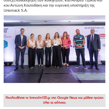
συνεχή καθοδήγηση των καθηγητών, κου Ανδρέα Τζάκου και
κου Αντώνη Κουτειδάκη και την ευγενική υποστήριξη της
Unismack S.A.
Ακολουθήστε το
limnosfm100.gr στο Google News
και μάθετε πρώτοι
όλες τις ειδήσεις.