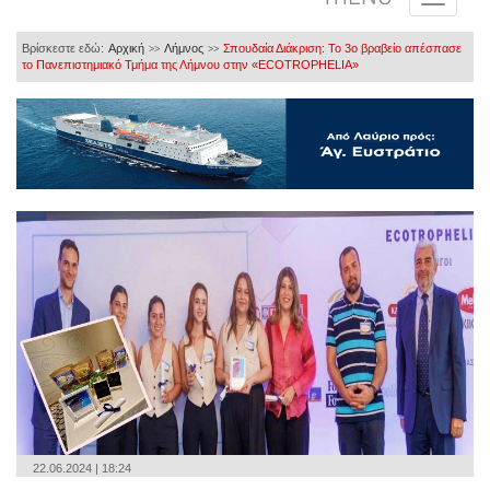
Βρίσκεστε εδώ:
Αρχική
Λήμνος
Σπουδαία Διάκριση: Το 3ο βραβείο απέσπασε
>>
>>
το Πανεπιστημιακό Τμήμα της Λήμνου στην «ECOTROPHELIA»
22.06.2024 | 18:24