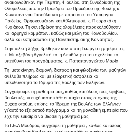
ανακοινώθηκαν την Πέμπτη, 4 Ιουλίου
, στη Συνεδρίαση της
Ολομέλειας υπό την Προεδρία του Προέδρου της Βουλής κ.
Κωνσταντίνου Τασούλα και με παρουσία του Υπουργού
Παιδείας, Θρησκευμάτων και Αθλητισμού, κ. Πιερρακάκη
Κυριάκου. Τη συνεδρίαση της ολομέλειας παρακολούθησαν
και αρχηγοί κομμάτων, κ
αθώς και μέλη του Κοινοβουλίου,
αλλά και εκπρόσωποι της Πανεπιστημιακής Κοινότητας.
Στην τελετή λήξης βρέθηκαν κοντά στη Γεωργία η μητέρα της,
κ.
Μπαξεβάνη Αγγελική και η Διευθύντρια του σχολείου και
υπεύθυνη του προγράμματος, κ. Παπαπαναγιώτου Μαρία.
Τη μετακίνηση, διαμονή, διατροφή και φιλοξενία των μαθητών
ανέλαβε πλήρως και με εξαιρετική ασφάλεια και
υπευθυνότητα το Ίδρυμα της Βουλής των Ελλήνων.
Συγχαίρουμε τη μαθήτρια μας, καθώς και όλους τους έφηβους
βουλευτές, κι ευχόμαστε κάθε επιτυχία στους στόχους της.
Ευχαριστούμε, επίσης, το Ίδρυμα της Βουλής των Ελλήνων
γι΄αυτό το εξαιρετικό πρόγραμμα και τη μοναδική εμπειρία που
είχε την ευκαιρία να βιώσει η μαθήτριά μας.
Το Γ.Ε.Λ Μούδρου, συγχαίρει τη μαθήτρια , καθώς και όλους
τους έφηβους βουλευτές, κι εύχεται κάθε επιτυχία στους