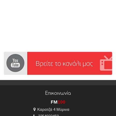
Επικοινωνία
FM
100
Καρατζά 4 Μύρινα