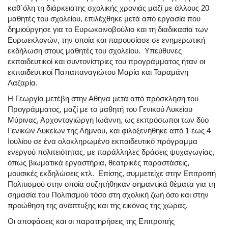
καθ΄όλη τη
διάρκεια
της σχολικής χρονιάς
μαζί με άλλους
20
μαθητές του σχολείου,
επιλέχθηκε μετά από εργασία που
δημιούργησε για το Ευρωκοινοβούλιο και τη διαδικασία των
Ευρωεκλογών
,
την οποία και παρουσίασε σε ενημερωτική
εκδήλωση στους μαθητές του σχολείου.
Υπεύθυνες
εκπαιδευτικοί και συντονίστριες του προγράμματος ήταν οι
εκπαιδευτικοί Παπαπαναγιώτου Μαρία και Ταραμάνη
Λαζαρία.
Η Γεωργία μετέβη στην Αθήνα μετά από πρόσκληση του
Προγράμματος, μαζί με το μαθητή του Γενικού Λυκείου
Μύρινας, Αρχοντογιώργη Ιωάννη,
ως εκπρόσωποι των δύο
Γενικών Λυκείων της Λήμνου,
και φιλοξενήθηκε από 1 έως 4
Ιουλίου
σε ένα ολοκληρωμένο εκπαιδευτικό πρόγραμμα
ενεργού πολιτειότητας, με παράλληλες δράσεις ψυχαγωγίας,
όπως βιωματικά εργαστήρια, θεατρικές παραστάσεις,
μουσικές εκδηλώσεις κτλ. Επίσης, συμμετείχε
στην Επιτροπή
Πολιτισμού στην οποία συζητήθηκαν σημαντικά θέματα για τη
σημασία του Πολιτισμού τόσο στη σχολική ζωή όσο και στην
προώθηση της
ανάπτυξης και της εικόνας της χώρας.
Οι αποφάσεις και οι παρατηρήσεις της Επιτροπής