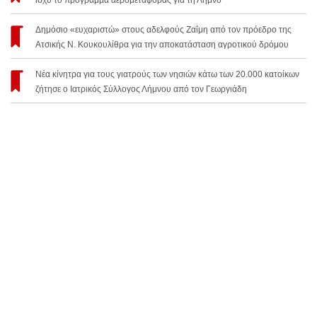
ισχύ το πρόγραμμα αερομεταφοράς για τη Λήμνο
Δημόσιο «ευχαριστώ» στους αδελφούς Ζαΐμη από τον πρόεδρο της
Ατσικής Ν. Κουκουλίθρα για την αποκατάσταση αγροτικού δρόμου
Νέα κίνητρα για τους γιατρούς των νησιών κάτω των 20.000 κατοίκων
ζήτησε ο Ιατρικός Σύλλογος Λήμνου από τον Γεωργιάδη