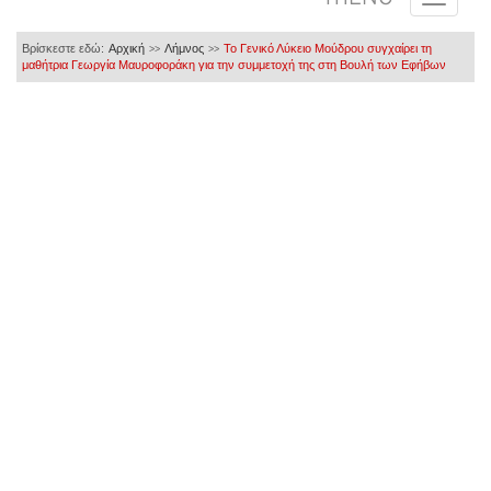
Βρίσκεστε εδώ:
Αρχική
Λήμνος
Το Γενικό Λύκειο Μούδρου συγχαίρει τη
>>
>>
μαθήτρια Γεωργία Μαυροφοράκη για την συμμετοχή της στη Βουλή των Εφήβων