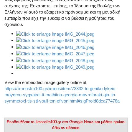
στόχους της. Ευχαριστεί, επίσης, το Ίδρυμα της Βουλής των
Ελλήνων γι΄αυτό το εξαιρετικό πρόγραμμα και τη μοναδική
εμπειρία που είχε την ευκαιρία να βιώσει η μαθήτρια του
σχολείου.
View the embedded image gallery online at:
https://limnosfm100.gr/limnos/item/73332-to-geniko-lykeio-
moydrou-sygxairei-ti-mathitria-georgia-mavroforaki-gia-tin-
symmetoxi-tis-sti-vouli-ton-efivon.html#sigProId8dca77478a
Ακολουθήστε το
limnosfm100.gr στο Google News
και μάθετε πρώτοι
όλες τις ειδήσεις.