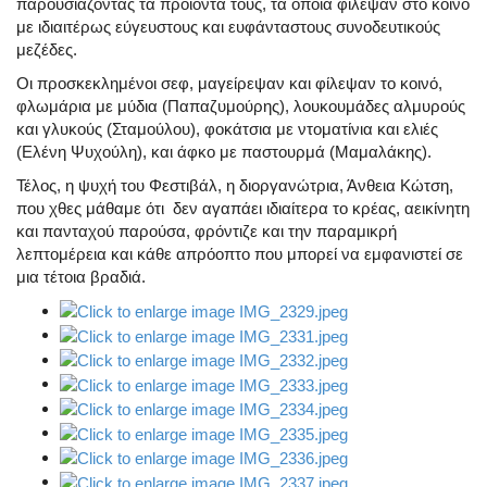
παρουσιάζοντας τα προϊόντα τους, τα οποία φίλεψαν στο κοινό
με ιδιαιτέρως εύγευστους και ευφάνταστους συνοδευτικούς
μεζέδες.
Οι προσκεκλημένοι σεφ, μαγείρεψαν και φίλεψαν το κοινό,
φλωμάρια με μύδια (Παπαζυμούρης), λουκουμάδες αλμυρούς
και γλυκούς (Σταμούλου), φοκάτσια με ντοματίνια και ελιές
(Ελένη Ψυχούλη), και άφκο με παστουρμά (Μαμαλάκης).
Τέλος, η ψυχή του Φεστιβάλ, η διοργανώτρια, Άνθεια Κώτση,
που χθες μάθαμε ότι δεν αγαπάει ιδιαίτερα το κρέας, αεικίνητη
και πανταχού παρούσα, φρόντιζε και την παραμικρή
λεπτομέρεια και κάθε απρόοπτο που μπορεί να εμφανιστεί σε
μια τέτοια βραδιά.