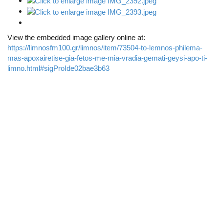
View the embedded image gallery online at:
https://limnosfm100.gr/limnos/item/73504-to-lemnos-philema-
mas-apoxairetise-gia-fetos-me-mia-vradia-gemati-geysi-apo-ti-
limno.html#sigProIde02bae3b63