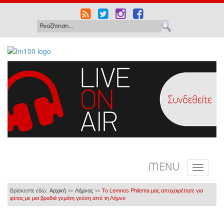
MENU
Βρίσκεστε εδώ:
Αρχική
Λήμνος
Το Lemnos Philema μας αποχαιρέτησε για
>>
>>
φέτος με μια βραδιά γεμάτη γεύση από τη Λήμνο