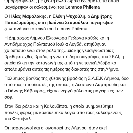
Όμορφο φινάλε, με ζέστη αλλά ωραία εδέσματα, τα οποία
μαγείρεψαν οι καλεσμένοι του
Lemnos Philema
Ο
Ηλίας Μαμαλάκης,
η
Ελένη Ψυχούλη,
ο
Δημήτρης
Παπαζυμούρης
και η
Ιωάννα Σταμούλου
μαγείρεψαν
ζωντανά για το κοινό του Lemnos Philema.
Η Δήμαρχος Λήμνου Ελεονώρα Γεώργα καθώς και η
Αντιδήμαρχος Πολιτισμού Ιουλία Λυγδά, απηύθηναν
χαιρετισμό ενώ στον ρόλο της…ειδικής γευσιγνώστριας
βρέθηκε εχθές βράδυ, η γνωστή δημοσιογράφος του ΣΚΑΪ, η
οποία έλκει την καταγωγή της από τη γειτονική Λέσβο και
απολαμβάνει αυτές τις ημέρες τις διακοπές της στη Λήμνο.
Πολύτιμος βοηθός της χθεσινής βραδιάς η Σ.Α.Ε.Κ Λήμνου, δυο
από τους σπουδαστές της οποίας, η Δέσποινα Λαμπρουδη και
ο Γιάννης Κάβουρας, είχαν ενεργό ρόλο στις μαγειρικές των
σεφ.
Στον ίδιο ρόλο και η Καλουδίτσα, η οποία μνημονεύτηκε
πολλές φορές με κολακευτικά λόγια από τους καλεσμένους
του Φεστιβάλ.
Οι παραγωγοί και οι οινοποιοί της Λήμνου, ήταν εκεί