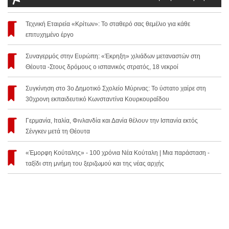
Τεχνική Εταιρεία «Κρίτων»: Το σταθερό σας θεμέλιο για κάθε
επιτυχημένο έργο
Συναγερμός στην Ευρώπη: «Έκρηξη» χιλιάδων μεταναστών στη
Θέουτα -Στους δρόμους ο ισπανικός στρατός, 18 νεκροί
Συγκίνηση στο 3ο Δημοτικό Σχολείο Μύρινας: Το ύστατο χαίρε στη
30χρονη εκπαιδευτικό Κωνσταντίνα Κουρκουραΐδου
Γερμανία, Ιταλία, Φινλανδία και Δανία θέλουν την Ισπανία εκτός
Σένγκεν μετά τη Θέουτα
«Έμορφη Κούταλης» - 100 χρόνια Νέα Κούταλη | Μια παράσταση -
ταξίδι στη μνήμη του ξεριζωμού και της νέας αρχής