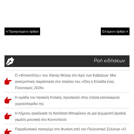
Προηγούμενο άρθρο
Επόμενο άρθρο
Ροή ειδήσεων
Ο «Φιλοκτήτης» του Χάινερ Μύλερ στο Ιερό των Καβείρων: Μια
ανατρεπτική παράσταση στο πλαίσιο του «Όλη η Ελλάδα ένας
Πολιτισμός 2026»
Η ομάδα του Ηρακλή Ατσικής προσκαλεί στην ετήσια καλοκαιρινή
χοροεσπερίδα της
Η Λήμνος αγκάλιασε τη Νατάσσα Μποφίλιου σε μια ξεχωριστή βραδιά
γεμάτη μουσική στο Κοντοπούλι
Παραδοσιακό πανηγύρι στη Φυσίνη από τον Πολιτιστικό Σύλλογο «Ο