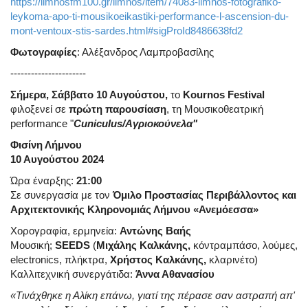
https://limnosfm100.gr/limnos/item/74083-limnos-fotografiko-
leykoma-apo-ti-mousikoeikastiki-performance-l-ascension-du-
mont-ventoux-stis-sardes.html#sigProId8486638fd2
Φωτογραφίες
: Αλέξανδρος Λαμπροβασίλης
----------------------
Σήμερα, Σάββατο 10 Αυγούστου,
το
Kournos Festival
φιλοξενεί σε
πρώτη παρουσίαση
, τη Μουσικοθεατρική
performance "
Cuniculus/Αγριοκούνελα"
Φισίνη Λήμνου
10 Αυγούστου 2024
Ώρα έναρξης:
21:00
Σε συνεργασία με τον
Όμιλο Προστασίας Περιβάλλοντος και
Αρχιτεκτονικής Κληρονομιάς Λήμνου «Ανεμόεσσα»
Χορογραφία, ερμηνεία:
Αντώνης Βαής
Μουσική;
SEEDS
(
Μιχάλης Καλκάνης,
κόντραμπάσο, λούμες,
electronics, πλήκτρα,
Χρήστος Καλκάνης,
κλαρινέτο)
Καλλιτεχνική συνεργάτιδα:
Άννα Αθανασίου
«Τινάχθηκε η Αλίκη επάνω, γιατί της πέρασε σαν αστραπή απ'