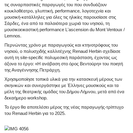
τις
συναρπαστικές παραγωγές του που συνδυάζουν
κουκλοθέατρο, γλυπτική, performance, λογοτεχνία και
μουσική-κατάλληλες για όλες τις ηλικίες
παρουσίασε στις
Σάρδες, ένα από τα παλαιότερα χωριά του νησιού, τη
μουσικοεικαστική performance
L'ascension du Mont Ventoux /
Lemnos
.
Περνώντας χρόνο με παραγωγούς και κτηνοτρόφους του
νησιού, ο πολυσχιδής καλλιτέχνης Renaud Herbin σχεδίασε
αυτή τη site-specific πολυμεσική παράσταση, έχοντας ως
άξονα το έργο: «
Η ανάβαση στο όρος Βεντούρη»
του ποιητή
της Αναγέννησης Πετράρχη.
Χρησιμοποίησε τοπικά υλικά για την κατασκευή μέρους των
σκηνικών και συνεργάστηκε με Έλληνες μουσικούς και τα
μέλη της θεατρικής ομάδας του Δήμου Λήμνου, μετά από ένα
δεκαήμερο workshop.
Το έργο θα αποτελέσει μέρος της νέας παραγωγής-τρίπτυχο
του Renaud Herbin για το 2025.