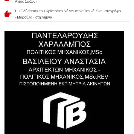
Άγιος Σώζων»
Η «Οδύσσεια» του Κρίστοφερ Νόλαν στον Θερινό Κινηματογράφο
«Μαρούλα» στη Λήμνο