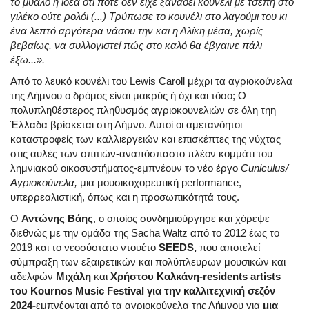
το μυαλό η ιδέα ότι ποτέ δεν είχε ξαναδεί κουνέλι με τσέπη στο
γιλέκο ούτε ρολόι (...) Τρύπωσε το κουνέλι στο λαγούμι του κι
ένα λεπτό αργότερα νάσου την και η Αλίκη μέσα, χωρίς
βεβαίως, να συλλογιστεί πώς στο καλό θα έβγαινε πάλι
έξω...».
Από το λευκό κουνέλι του Lewis Caroll μέχρι τα αγριοκούνελα
της Λήμνου ο δρόμος είναι μακρύς ή όχι και τόσο; Ο
πολυπληθέστερος πληθυσμός αγριοκουνελιών σε όλη τηη
Έλλαδα βρίσκεται στη Λήμνο. Αυτοί οι αμετανόητοι
καταστροφείς των καλλιεργειών και επισκέπτες της νύχτας
στις αυλές των σπιτιών-αναπόσπαστο πλέον κομμάτι του
λημνιακού οικοσυστήματος-εμπνέουν το νέο έργο
Cuniculus/
Αγριοκούνελα,
μια μουσικοχορευτική performance,
υπερρεαλιστική, όπως και η προσωπικότητά τους.
Ο
Αντώνης Βάης
, ο οποίος συνδημιούργησε και χόρεψε
διεθνώς με την ομάδα της Sacha Waltz από το 2012 έως το
2019 και το νεοσύστατο ντουέτο
SEEDS,
που αποτελεί
σύμπραξη των εξαιρετικών και πολύπλευρων μουσικών και
αδελφών
Μιχάλη
και
Χρήστου Καλκάνη-residents artists
του Kournos Music Festival για την καλλιτεχνική σεζόν
2024-
εμπνέονται από τα αγριοκούνελα της Λήμνου για
μια