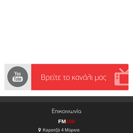
Επικοινωνία
FM
100
Καρατζά 4 Μύρινα