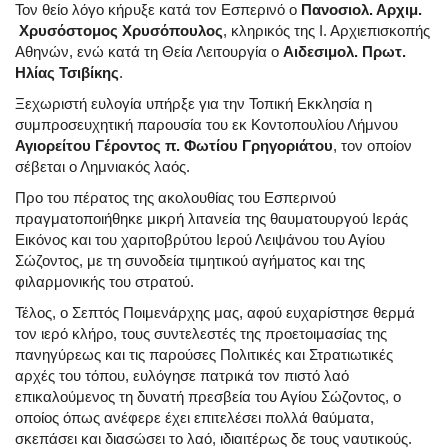
Τον θείο λόγο κήρυξε κατά τον Εσπερινό ο
Πανοσιολ. Αρχιμ.
Χρυσόστομος Χρυσόπουλος
, κληρικός της Ι. Αρχιεπισκοπής
Αθηνών, ενώ κατά τη Θεία Λειτουργία ο
Αιδεσιμολ. Πρωτ.
Ηλίας Τσιβίκης
.
Ξεχωριστή ευλογία υπήρξε για την Τοπική Εκκλησία η
συμπροσευχητική παρουσία του εκ Κοντοπουλίου Λήμνου
Αγιορείτου Γέροντος π. Φωτίου Γρηγοριάτου
, τον οποίον
σέβεται ο Λημνιακός λαός.
Προ του πέρατος της ακολουθίας του Εσπερινού
πραγματοποιήθηκε μικρή λιτανεία της θαυματουργού Ιεράς
Εικόνος και του χαριτοβρύτου Ιερού Λειψάνου του Αγίου
Σώζοντος, με τη συνοδεία τιμητικού αγήματος και της
φιλαρμονικής του στρατού.
Τέλος, ο Σεπτός Ποιμενάρχης μας, αφού ευχαρίστησε θερμά
τον ιερό κλήρο, τους συντελεστές της προετοιμασίας της
πανηγύρεως και τις παρούσες Πολιτικές και Στρατιωτικές
αρχές του τόπου, ευλόγησε πατρικά τον πιστό λαό
επικαλούμενος τη δυνατή πρεσβεία του Αγίου Σώζοντος, ο
οποίος όπως ανέφερε έχει επιτελέσει πολλά θαύματα,
σκεπάσει και διασώσει το λαό, ιδιαιτέρως δε τους ναυτικούς.