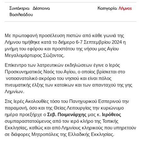
Συντάκτρια: Δέσποινα
Κατηγορία:
Λήμνος
Βασιλειάδου
Με πρωτοφανή προσέλευση πιστών από κάθε γωνιά της
Λήμνου τιμήθηκε κατά το διήμερο 6-7 Σεπτεμβρίου 2024 η
μνήμη του εφόρου και προστάτου της νήσου μας Αγίου
Μεγαλομάρτυρος Σώζοντος.
Επίκεντρο των λατρευτικών εκδηλώσεων έγινε ο Ιερός
Προσκυνηματικός Ναός του Αγίου, ο οποίος βρίσκεται στο
νοτιοανατολικό ακρόριο του νησιού και είναι πόλος
πνευματικής έλξης των κατοίκων και των απανταχού της γης
Λημνίων.
Στις Ιερές Ακολουθίες τόσο του Πανηγυρικού Εσπερινού την
παραμονή, όσο και της Θείας Λειτουργίας την κυριώνυμο
ημέρα προεξήρχε ο
Σεβ. Ποιμενάρχης
μας κ.
Ιερόθεος
συμπαραστατούμενος από τον ιερό κλήρο της Τοπικής
Εκκλησίας, καθώς και από Λημνίους κληρικούς που υπηρετούν
σε διάφορες Μητροπόλεις της Ελλαδικής Εκκλησίας.