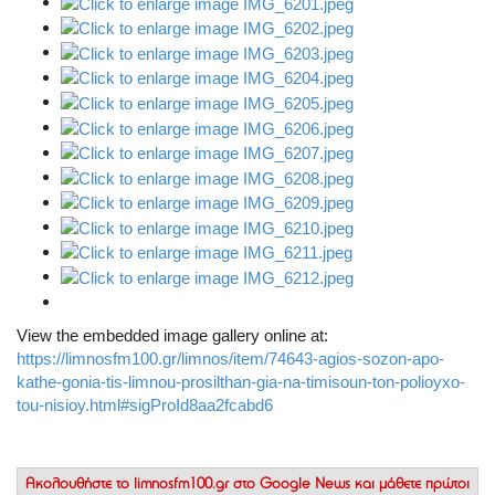
View the embedded image gallery online at:
https://limnosfm100.gr/limnos/item/74643-agios-sozon-apo-
kathe-gonia-tis-limnou-prosilthan-gia-na-timisoun-ton-polioyxo-
tou-nisioy.html#sigProId8aa2fcabd6
Ακολουθήστε το
limnosfm100.gr στο Google News
και μάθετε πρώτοι