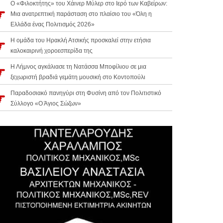
Ο «Φιλοκτήτης» του Χάινερ Μύλερ στο Ιερό των Καβείρων:
Μια ανατρεπτική παράσταση στο πλαίσιο του «Όλη η
Ελλάδα ένας Πολιτισμός 2026»
Η ομάδα του Ηρακλή Ατσικής προσκαλεί στην ετήσια
καλοκαιρινή χοροεσπερίδα της
Η Λήμνος αγκάλιασε τη Νατάσσα Μποφίλιου σε μια
ξεχωριστή βραδιά γεμάτη μουσική στο Κοντοπούλι
Παραδοσιακό πανηγύρι στη Φυσίνη από τον Πολιτιστικό
Σύλλογο «Ο Άγιος Σώζων»