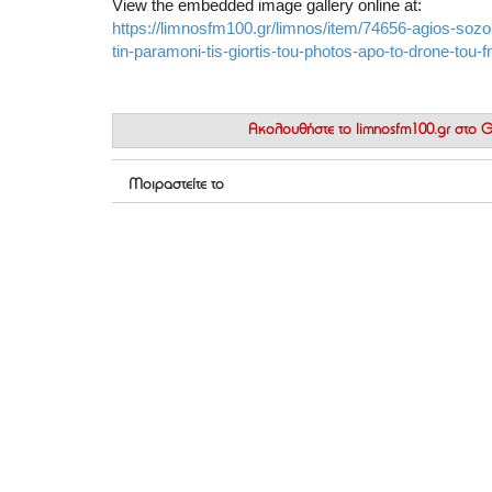
View the embedded image gallery online at:
https://limnosfm100.gr/limnos/item/74656-agios-sozon
tin-paramoni-tis-giortis-tou-photos-apo-to-drone-to
Ακολουθήστε το
limnosfm100.gr στο
Μοιραστείτε το