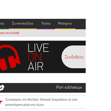
ένα
Συνεντεύξεις
Υγεία
Απόψεις
drone του Fm100)
Ροή ειδήσεων
Συναγερμός στο Μούδρο: Μπαράζ διαρρήξεων σε τρία
καταστήματα μέσα στη νύχτα