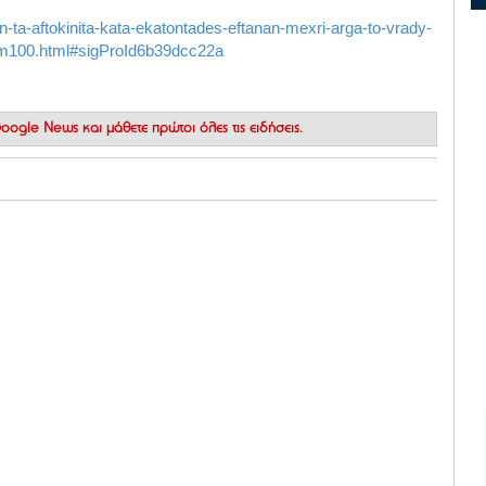
-ta-aftokinita-kata-ekatontades-eftanan-mexri-arga-to-vrady-
u-fm100.html#sigProId6b39dcc22a
 Google News
και μάθετε πρώτοι όλες τις ειδήσεις.