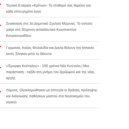
Τεχνική Εταιρεία «Κρίτων»: Το σταθερό σας θεμέλιο για
κάθε επιτυχημένο έργο
Συγκίνηση στο 3ο Δημοτικό Σχολείο Μύρινας: Το ύστατο
χαίρε στη 30χρονη εκπαιδευτικό Κωνσταντίνα
Κουρκουραΐδου
Γερμανία, Ιταλία, Φινλανδία και Δανία θέλουν την Ισπανία
εκτός Σένγκεν μετά τη Θέουτα
«Έμορφη Κούταλης» - 100 χρόνια Νέα Κούταλη | Μια
παράσταση - ταξίδι στη μνήμη του ξεριζωμού και της νέας
αρχής
Λήμνος: Ολοκληρώθηκαν με επιτυχία οι δράσεις πρόληψης
και διάγνωσης παθήσεων μαστού στο Νοσοκομείο του
νησιού