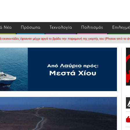
ά Νέα
Πρόσωπα
Τεχνολογία
Πολιτισμός
Επιλεγμ
ά εκατοντάδες έφταναν μέχρι αργά το βράδυ την παραμονή της γιορτής του (Photos από το 