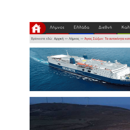
Λήμνος
Ελλάδα
Διεθνή
Καλ
Βρίσκεστε εδώ:
Αρχική
Λήμνος
Άγιος Σώζων: Τα αυτοκίνητα κατ
>>
>>