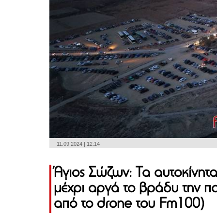
11.09.2024 | 12:14
Άγιος Σώζων: Τα αυτοκίνητ
μέχρι αργά το βράδυ την πα
από το drone του Fm100)