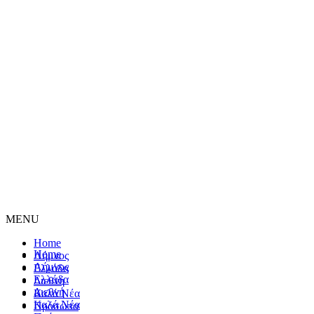
MENU
Home
Home
Λήμνος
Λήμνος
Ελλάδα
Ελλάδα
Διεθνή
Διεθνή
Καλά Νέα
Καλά Νέα
Πρόσωπα