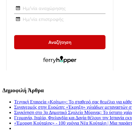
Δημοφιλή Άρθρα
Τεχνική Εταιρεία «Κρίτων»: Το σταθερό σας θεμέλιο για κάθε
Συναγερμός στην Ευρώπη: «Έκρηξη» χιλιάδων μεταναστών στη
Συγκίνηση στο 3ο Δημοτικό Σχολείο Μύρινας: Το ύστατο χαί
Γερμανία, Ιταλία, Φινλανδία και Δανία θέλουν την Ισπανία εκ
«Έμορφη Κούταλης» - 100 χρόνια Νέα Κούταλη | Μια παράστασ