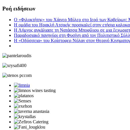
Ροή ειδήσεων
Ο «Φιλοκτήτης» του Χάινερ Μύλερ στο Ιερό των Καβείρων: 
Η ομάδα του Ηρακλή Ατσικής προσκαλεί στην ετήσια καλοκαι
Η Λήμνος αγκάλιασε τη Νατάσσα Μποφίλιου σε μια ξεχωριστ
Παραδοσιακό πανηγύρι στη Φυσίνη από τον Πολιτιστικό Σύλ
Η «Οδύσσεια» του Κρίστοφερ Νόλαν στον Θερινό Κινηματ